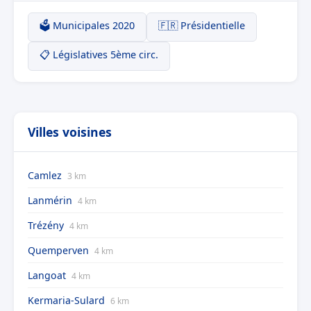
🗳️ Municipales 2020
🇫🇷 Présidentielle
📋 Législatives 5ème circ.
Villes voisines
Camlez
3 km
Lanmérin
4 km
Trézény
4 km
Quemperven
4 km
Langoat
4 km
Kermaria-Sulard
6 km