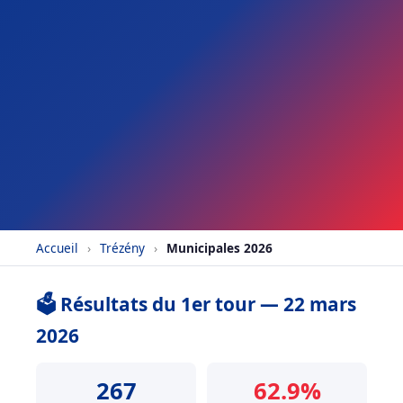
Accueil
›
Trézény
›
Municipales 2026
🗳️ Résultats du 1er tour — 22 mars
2026
267
62.9%