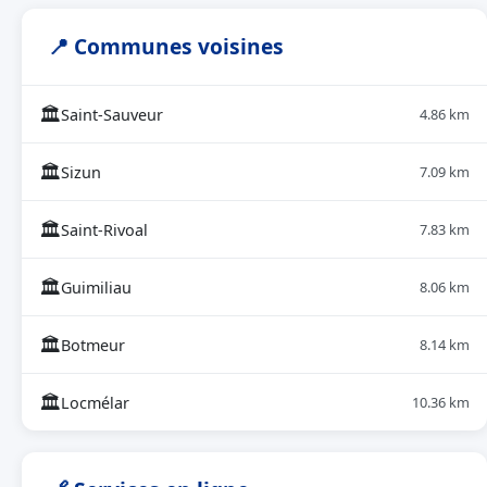
📍 Communes voisines
🏛
Saint-Sauveur
4.86 km
🏛
Sizun
7.09 km
🏛
Saint-Rivoal
7.83 km
🏛
Guimiliau
8.06 km
🏛
Botmeur
8.14 km
🏛
Locmélar
10.36 km