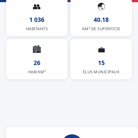
👥
🌏
1 036
40.18
HABITANTS
KM² DE SUPERFICIE
🏙
💼
26
15
HAB/KM²
ÉLUS MUNICIPAUX