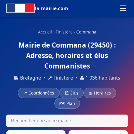
☰
la-mairie.com
Accueil
›
Finistère
› Commana
Mairie de Commana (29450) :
Adresse, horaires et élus
Commanistes
🏢 Bretagne • 📍 Finistère • 👤 1 036 habitants
📍 Coordonnées
🏛 Élus
📅 Horaires
🗺 Plan