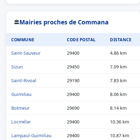
Mairies proches de Commana
🏛
COMMUNE
CODE POSTAL
DISTANCE
Saint-Sauveur
29400
4.86 km
Sizun
29450
7.09 km
Saint-Rivoal
29190
7.83 km
Guimiliau
29400
8.06 km
Botmeur
29690
8.14 km
Locmélar
29400
10.36 km
Lampaul-Guimiliau
29400
10.87 km