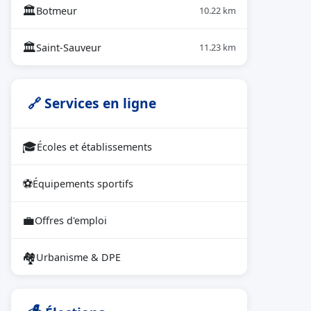
🏛
Botmeur
10.22 km
🏛
Saint-Sauveur
11.23 km
🔗 Services en ligne
🎓
Écoles et établissements
⚽
Équipements sportifs
💼
Offres d'emploi
🏘
Urbanisme & DPE