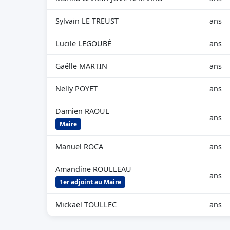
Sylvain LE TREUST
ans
Lucile LEGOUBÉ
ans
Gaëlle MARTIN
ans
Nelly POYET
ans
Damien RAOUL
ans
Maire
Manuel ROCA
ans
Amandine ROULLEAU
ans
1er adjoint au Maire
Mickaël TOULLEC
ans