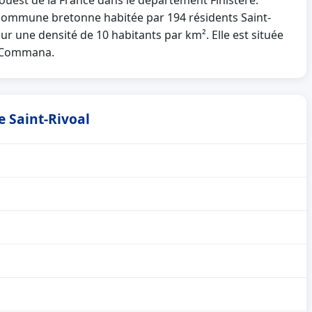
-ouest de la France dans le département Finistère.
 commune bretonne habitée par 194 résidents Saint-
our une densité de 10 habitants par km². Elle est située
t Commana.
e Saint-Rivoal