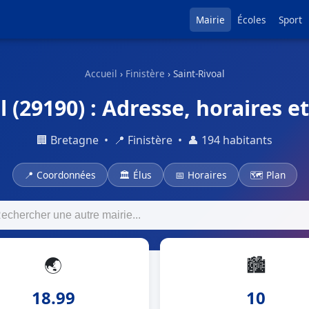
Mairie
Écoles
Sport
Accueil
›
Finistère
› Saint-Rivoal
 (29190) : Adresse, horaires e
🏢 Bretagne • 📍 Finistère • 👤 194 habitants
📍 Coordonnées
🏛 Élus
📅 Horaires
🗺 Plan
🌏
🏙
18.99
10