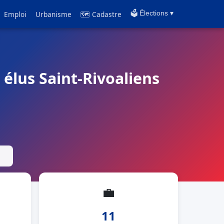
Emploi
Urbanisme
🗺 Cadastre
🗳️ Élections ▾
t élus Saint-Rivoaliens
💼
11