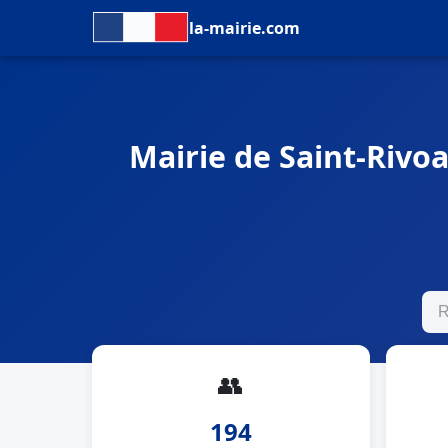
la-mairie.com
Mairie de Saint-Rivoal
👥
194