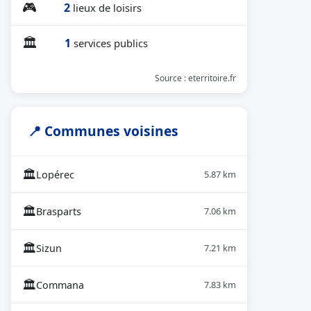
🎮
2
lieux de loisirs
🏛
1
services publics
Source : eterritoire.fr
📍 Communes voisines
🏛
Lopérec
5.87 km
🏛
Brasparts
7.06 km
🏛
Sizun
7.21 km
🏛
Commana
7.83 km