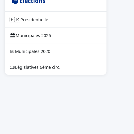
🗳 Élections
🇫🇷
Présidentielle
🏛
Municipales 2026
📅
Municipales 2020
📜
Législatives 6ème circ.