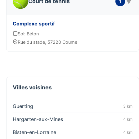
▼
Court de tennis
1
Complexe sportif
Sol: Béton
Rue du stade, 57220 Coume
Villes voisines
Guerting
3 km
Hargarten-aux-Mines
4 km
Bisten-en-Lorraine
4 km