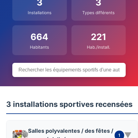
3
3
Installations
Types différents
664
221
Habitants
Hab./install.
3 installations sportives recensées
Salles polyvalentes / des fêtes /
▼
1