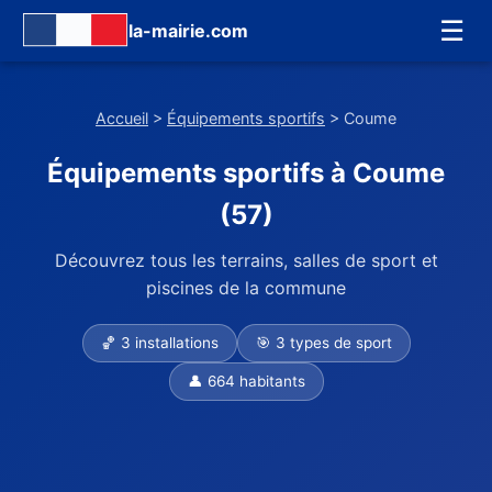
☰
la-mairie.com
Accueil
>
Équipements sportifs
> Coume
Équipements sportifs à Coume
(57)
Découvrez tous les terrains, salles de sport et
piscines de la commune
🏀 3 installations
🎯 3 types de sport
👤 664 habitants