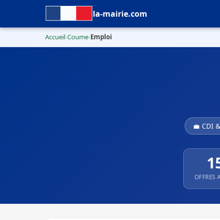
la-mairie.com
Accueil
Coume
Emploi
›
›
💼 CDI 
1
OFFRES 