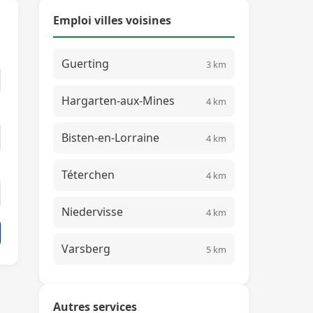
Emploi villes voisines
Guerting
3 km
Hargarten-aux-Mines
4 km
Bisten-en-Lorraine
4 km
Téterchen
4 km
Niedervisse
4 km
Varsberg
5 km
Autres services