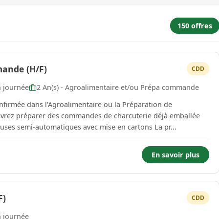
150 offres
mande (H/F)
CDD
n journée
2 An(s) - Agroalimentaire et/ou Prépa commande
firmée dans l'Agroalimentaire ou la Préparation de
avec le passage des produits sur des étiqueteuses semi-automatiques avec mise en cartons La pr...
En savoir plus
F)
CDD
n journée