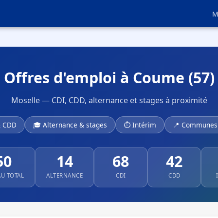
M
Offres d'emploi à Coume (57)
Moselle — CDI, CDD, alternance et stages à proximité
& CDD
🎓 Alternance & stages
⏱ Intérim
📍 Communes 
50
14
68
42
AU TOTAL
ALTERNANCE
CDI
CDD