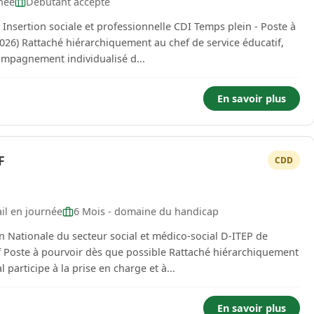
née
Débutant accepté
 éducatif,
compagnement individualisé d...
En savoir plus
F
CDD
il en journée
6 Mois - domaine du handicap
ationale du secteur social et médico-social D-ITEP de
l participe à la prise en charge et à...
En savoir plus