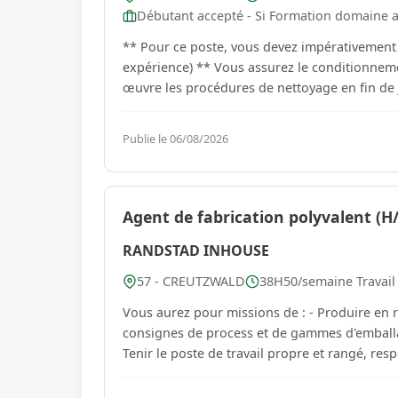
Débutant accepté - Si Formation domaine a
** Pour ce poste, vous devez impérativement 
expérience) ** Vous assurez le conditionnement manuel Vous travaillez en milieu froid Vous mettez en
œuvre les procédures de nettoyage en fin de j
Publie le 06/08/2026
Agent de fabrication polyvalent (H/
RANDSTAD INHOUSE
57 - CREUTZWALD
38H50/semaine Travail p
Vous aurez pour missions de : - Produire en respectant les consignes de productivité, de qualité et les
consignes de process et de gammes d'emballag
Tenir le poste de travail propre et rangé, respe