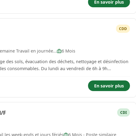
En savoir plus
CDD
emaine Travail en journée...
6 Mois
ge des sols, évacuation des déchets, nettoyage et désinfection
des appareils sanitaires, approvisionnement des consommables. Du lundi au vendredi de 6h à 9h...
En savoir plus
/F
CDI
l les week-ends et jours fériés
6 Mois - Poste similaire