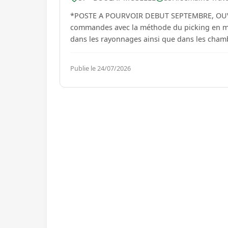
*POSTE A POURVOIR DEBUT SEPTEMBRE, OUVERT EGA
commandes avec la méthode du picking en magasin. Vous procédez ensuite au rangeme
dans les rayonnages ainsi que dans les chambres froides. Vous préparez les comm
en ba...
Publie le 24/07/2026