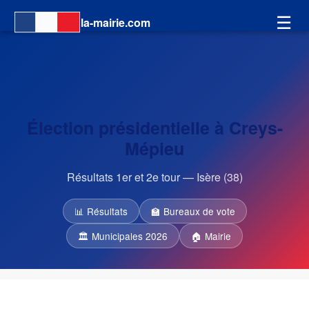
☰
la-mairie.com
Élection présidentielle à Creys-
Mépieu
Résultats 1er et 2e tour — Isère (38)
📊 Résultats
🏫 Bureaux de vote
🏛 Municipales 2026
🏠 Mairie