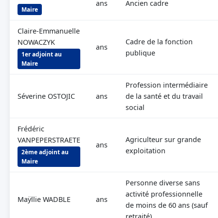
ans
Ancien cadre
Maire
Claire-Emmanuelle
Cadre de la fonction
NOWACZYK
ans
publique
1er adjoint au
Maire
Profession intermédiaire
Séverine OSTOJIC
ans
de la santé et du travail
social
Frédéric
Agriculteur sur grande
VANPEPERSTRAETE
ans
exploitation
2ème adjoint au
Maire
Personne diverse sans
activité professionnelle
Maÿllie WADBLE
ans
de moins de 60 ans (sauf
retraité)