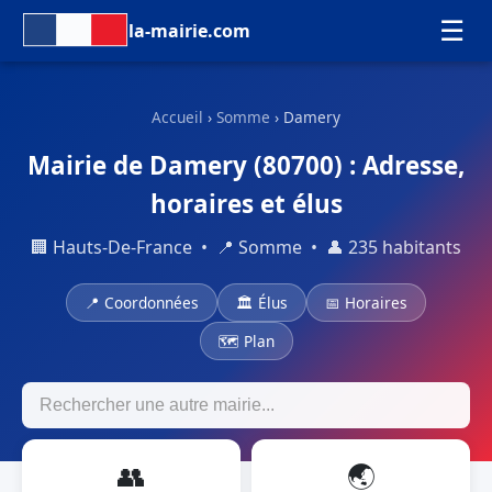
☰
la-mairie.com
Accueil
›
Somme
› Damery
Mairie de Damery (80700) : Adresse,
horaires et élus
🏢 Hauts-De-France • 📍 Somme • 👤 235 habitants
📍 Coordonnées
🏛 Élus
📅 Horaires
🗺 Plan
👥
🌏