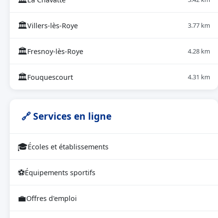
🏛
Villers-lès-Roye
3.77 km
🏛
Fresnoy-lès-Roye
4.28 km
🏛
Fouquescourt
4.31 km
🔗 Services en ligne
🎓
Écoles et établissements
⚽
Équipements sportifs
💼
Offres d'emploi