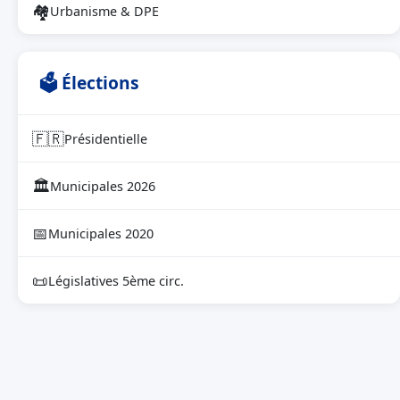
🏘
Urbanisme & DPE
🗳 Élections
🇫🇷
Présidentielle
🏛
Municipales 2026
📅
Municipales 2020
📜
Législatives 5ème circ.