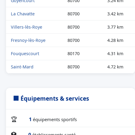
Goyencourt
80700
3.24 km
La Chavatte
80700
3.42 km
Villers-lès-Roye
80700
3.77 km
Fresnoy-lès-Roye
80700
4.28 km
Fouquescourt
80170
4.31 km
Saint-Mard
80700
4.72 km
🏢 Équipements & services
🏆
1
équipements sportifs
🏥
0
établissements santé