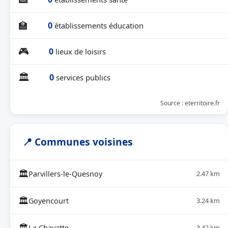
🏫
0
établissements éducation
🎮
0
lieux de loisirs
🏛
0
services publics
Source : eterritoire.fr
📍 Communes voisines
🏛
Parvillers-le-Quesnoy
2.47 km
🏛
Goyencourt
3.24 km
🏛
La Chavatte
3.42 km