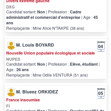
Divers extrême gauche
DXG
Candidat sortant:
Non
| Profession :
Cadre
administratif et commercial d'entreprise
| Age :
45
ans
Remplaçante : Mme Alice N'TAKPE (38 ans)
M. Louis BOYARD
04
Nouvelle Union populaire écologique et sociale
NUPES
Candidat sortant:
Non
| Profession :
Elève, étudiant
|
Age :
26 ans
Remplaçante : Mme Odile VENTURA (51 ans)
M. Blueez ORKIDEZ
05
France insoumise
FI
Candidat sortant:
Non
| Profession :
Ouvrier qualifié de