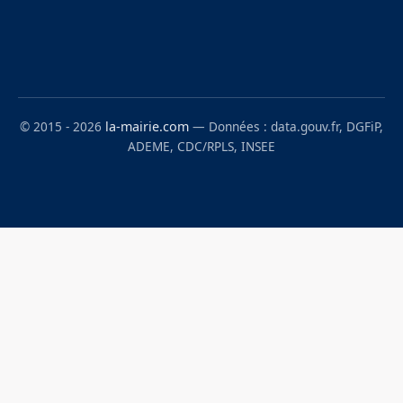
© 2015 - 2026
la-mairie.com
— Données : data.gouv.fr, DGFiP,
ADEME, CDC/RPLS, INSEE