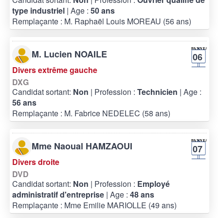
type industriel
| Age :
50 ans
Remplaçante : M. Raphaël Louis MOREAU (56 ans)
M. Lucien NOAILE
06
Divers extrême gauche
DXG
Candidat sortant:
Non
| Profession :
Technicien
| Age :
56 ans
Remplaçante : M. Fabrice NEDELEC (58 ans)
Mme Naoual HAMZAOUI
07
Divers droite
DVD
Candidat sortant:
Non
| Profession :
Employé
administratif d'entreprise
| Age :
48 ans
Remplaçante : Mme Emilie MARIOLLE (49 ans)