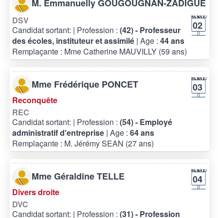
M. Emmanuelly GOUGOUGNAN-ZADIGUE
DSV
02
Candidat sortant:
| Profession :
(42) - Professeur
des écoles, instituteur et assimilé
| Age :
44 ans
Remplaçante : Mme Catherine MAUVILLY (59 ans)
Mme Frédérique PONCET
03
Reconquête
REC
Candidat sortant:
| Profession :
(54) - Employé
administratif d'entreprise
| Age :
64 ans
Remplaçante : M. Jérémy SEAN (27 ans)
Mme Géraldine TELLE
04
Divers droite
DVC
Candidat sortant:
| Profession :
(31) - Profession