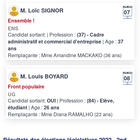
M. Loïc SIGNOR
07
Ensemble !
ENS
Candidat sortant:
| Profession :
(37) - Cadre
administratif et commercial d'entreprise
| Age :
37
ans
Remplaçante : Mme Amandine MACKAKO (36 ans)
M. Louis BOYARD
08
Front populaire
UG
Candidat sortant:
OUI
| Profession :
(84) - Elève,
étudiant
| Age :
26 ans
Remplaçante : Mme Diana RAMALHO (23 ans)
Résultats des élections législatives 2022 - 2nd