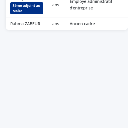
Employé administratif
ans
8ème adjoint au
d'entreprise
Maire
Rahma ZABEUR
ans
Ancien cadre