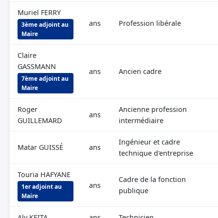
Muriel FERRY
ans
Profession libérale
3ème adjoint au
Maire
Claire
GASSMANN
ans
Ancien cadre
7ème adjoint au
Maire
Roger
Ancienne profession
ans
GUILLEMARD
intermédiaire
Ingénieur et cadre
Matar GUISSÉ
ans
technique d'entreprise
Touria HAFYANE
Cadre de la fonction
ans
1er adjoint au
publique
Maire
Aly KEITA
ans
Technicien