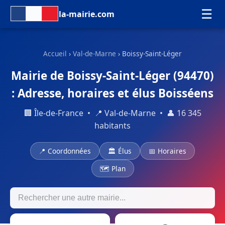
☰
la-mairie.com
Accueil
›
Val-de-Marne
› Boissy-Saint-Léger
Mairie de Boissy-Saint-Léger (94470)
: Adresse, horaires et élus Boisséens
🏢 Île-de-France • 📍 Val-de-Marne • 👤 16 345
habitants
📍 Coordonnées
🏛 Élus
📅 Horaires
🗺 Plan