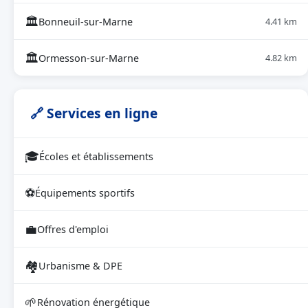
🏛
Bonneuil-sur-Marne
4.41 km
🏛
Ormesson-sur-Marne
4.82 km
🔗 Services en ligne
🎓
Écoles et établissements
⚽
Équipements sportifs
💼
Offres d'emploi
🏘
Urbanisme & DPE
🌱
Rénovation énergétique