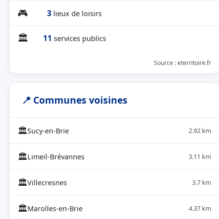
🎮
3
lieux de loisirs
🏛
11
services publics
Source : eterritoire.fr
📍 Communes voisines
🏛
Sucy-en-Brie
2.92 km
🏛
Limeil-Brévannes
3.11 km
🏛
Villecresnes
3.7 km
🏛
Marolles-en-Brie
4.37 km