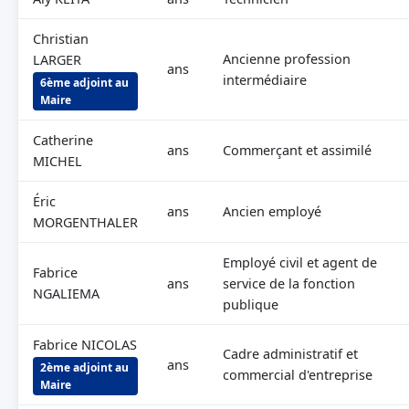
Christian
Ancienne profession
LARGER
ans
intermédiaire
6ème adjoint au
Maire
Catherine
ans
Commerçant et assimilé
MICHEL
Éric
ans
Ancien employé
MORGENTHALER
Employé civil et agent de
Fabrice
ans
service de la fonction
NGALIEMA
publique
Fabrice NICOLAS
Cadre administratif et
ans
2ème adjoint au
commercial d'entreprise
Maire