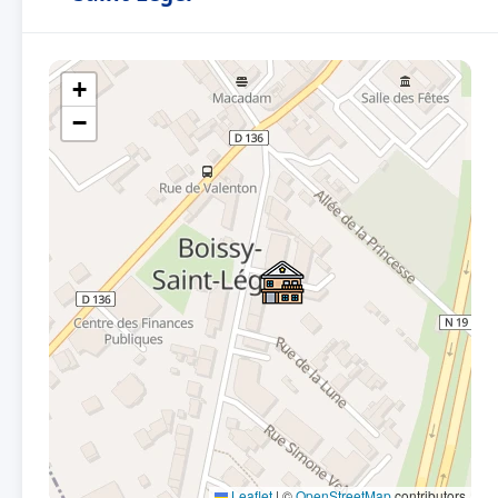
+
−
Leaflet
|
©
OpenStreetMap
contributors