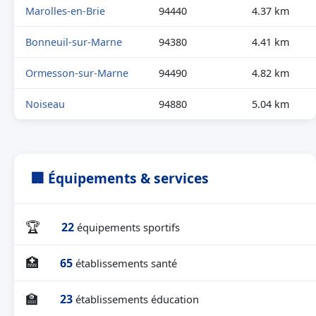
Marolles-en-Brie
94440
4.37 km
Bonneuil-sur-Marne
94380
4.41 km
Ormesson-sur-Marne
94490
4.82 km
Noiseau
94880
5.04 km
🏢 Équipements & services
🏆
22
équipements sportifs
🏥
65
établissements santé
🏫
23
établissements éducation