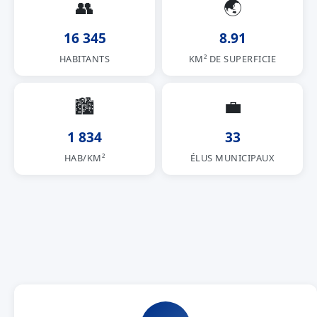
👥
🌏
16 345
8.91
HABITANTS
KM² DE SUPERFICIE
🏙
💼
1 834
33
HAB/KM²
ÉLUS MUNICIPAUX