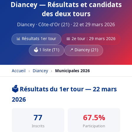
Diancey — Résultats et candidats
des deux tours
Diancey · Côte-d'Or (21) · 22 et 29 mars 2026
📊 Résultats 1er tour
📅 2e tour : 29 mars 2026
🗳️ 1 liste (T1)
📍 Diancey (21)
Accueil
›
Diancey
›
Municipales 2026
🗳️ Résultats du 1er tour — 22 mars
2026
77
67.5%
Inscrits
Participation