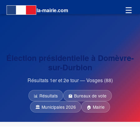
☰
la-mairie.com
Élection présidentielle à Domèvre-
sur-Durbion
Résultats 1er et 2e tour — Vosges (88)
📊 Résultats
🏫 Bureaux de vote
🏛 Municipales 2026
🏠 Mairie