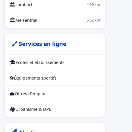
🏛
Lambach
4.56 km
🏛
Meisenthal
5.52 km
🔗 Services en ligne
🎓
Écoles et établissements
⚽
Équipements sportifs
💼
Offres d'emploi
🏘
Urbanisme & DPE