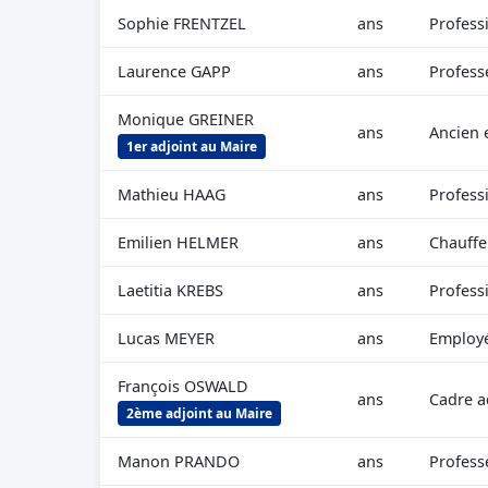
Sophie FRENTZEL
ans
Professi
Laurence GAPP
ans
Professe
Monique GREINER
ans
Ancien 
1er adjoint au Maire
Mathieu HAAG
ans
Profess
Emilien HELMER
ans
Chauffe
Laetitia KREBS
ans
Professi
Lucas MEYER
ans
Employé 
François OSWALD
ans
Cadre a
2ème adjoint au Maire
Manon PRANDO
ans
Professe