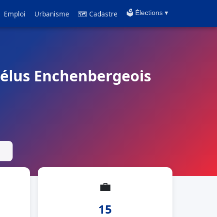
Emploi
Urbanisme
🗺 Cadastre
🗳️ Élections ▾
t élus Enchenbergeois
💼
15