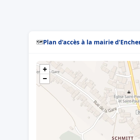
Plan d'accès à la mairie d'Ench
🗺
+
−