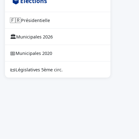
🗳 Élections
🇫🇷
Présidentielle
🏛
Municipales 2026
📅
Municipales 2020
📜
Législatives 5ème circ.