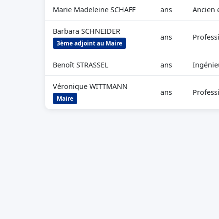
Marie Madeleine SCHAFF
ans
Ancien 
Barbara SCHNEIDER
ans
Profess
3ème adjoint au Maire
Benoît STRASSEL
ans
Ingénie
Véronique WITTMANN
ans
Profess
Maire