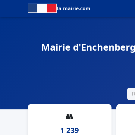
la-mairie.com
Mairie d'Enchenberg 
👥
1 239