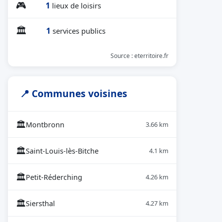
🎮
1
lieux de loisirs
🏛
1
services publics
Source : eterritoire.fr
📍 Communes voisines
🏛
Montbronn
3.66 km
🏛
Saint-Louis-lès-Bitche
4.1 km
🏛
Petit-Réderching
4.26 km
🏛
Siersthal
4.27 km