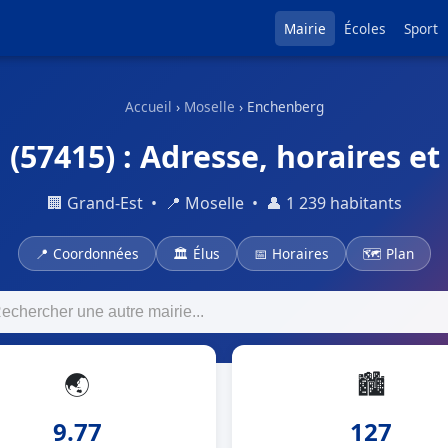
Mairie
Écoles
Sport
Accueil
›
Moselle
› Enchenberg
(57415) : Adresse, horaires e
🏢 Grand-Est • 📍 Moselle • 👤 1 239 habitants
📍 Coordonnées
🏛 Élus
📅 Horaires
🗺 Plan
🌏
🏙
9.77
127