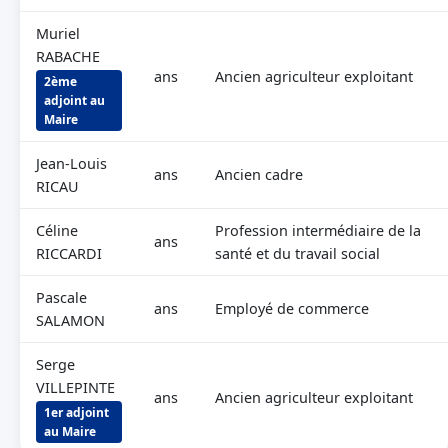
Muriel
RABACHE
ans
Ancien agriculteur exploitant
2ème
adjoint au
Maire
Jean-Louis
ans
Ancien cadre
RICAU
Céline
Profession intermédiaire de la
ans
RICCARDI
santé et du travail social
Pascale
ans
Employé de commerce
SALAMON
Serge
VILLEPINTE
ans
Ancien agriculteur exploitant
1er adjoint
au Maire