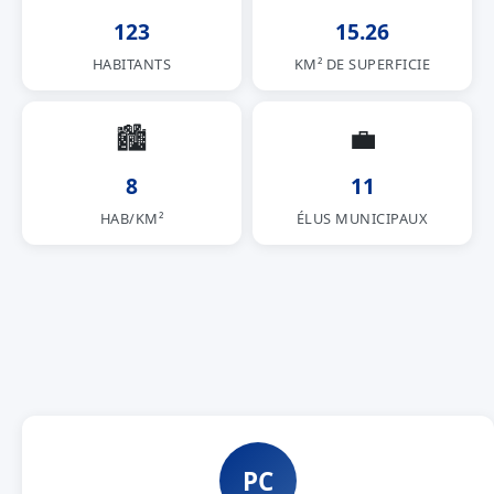
123
15.26
HABITANTS
KM² DE SUPERFICIE
🏙
💼
8
11
HAB/KM²
ÉLUS MUNICIPAUX
PC