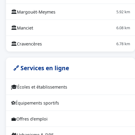
🏛
Margouët-Meymes
5.92 km
🏛
Manciet
6.08 km
🏛
Cravencères
6.78 km
🔗 Services en ligne
🎓
Écoles et établissements
⚽
Équipements sportifs
💼
Offres d'emploi
🏘
Urbanisme & DPE