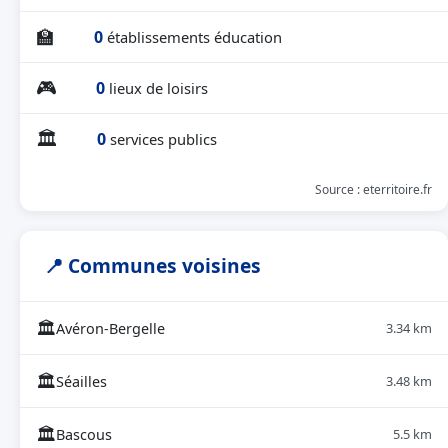
🏫
0
établissements éducation
🎮
0
lieux de loisirs
🏛
0
services publics
Source : eterritoire.fr
📍 Communes voisines
🏛
Avéron-Bergelle
3.34 km
🏛
Séailles
3.48 km
🏛
Bascous
5.5 km