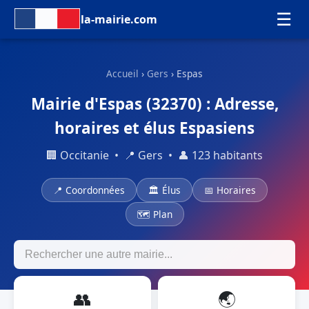
☰
la-mairie.com
Accueil
›
Gers
› Espas
Mairie d'Espas (32370) : Adresse,
horaires et élus Espasiens
🏢 Occitanie • 📍 Gers • 👤 123 habitants
📍 Coordonnées
🏛 Élus
📅 Horaires
🗺 Plan
👥
🌏