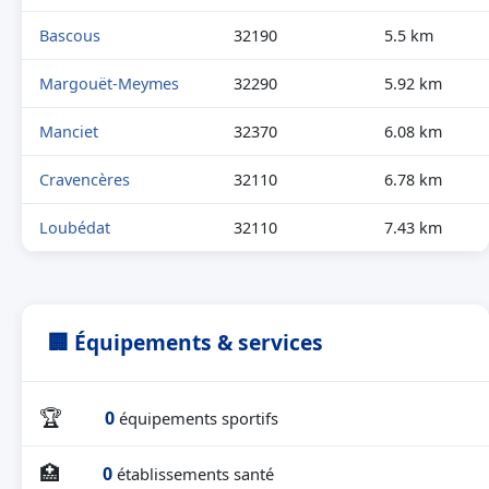
Bascous
32190
5.5 km
Margouët-Meymes
32290
5.92 km
Manciet
32370
6.08 km
Cravencères
32110
6.78 km
Loubédat
32110
7.43 km
🏢 Équipements & services
🏆
0
équipements sportifs
🏥
0
établissements santé