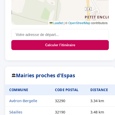
Leaflet
|
©
OpenStreetMap
contributors
Calculer l'itinéraire
Mairies proches d'Espas
🏛
COMMUNE
CODE POSTAL
DISTANCE
Avéron-Bergelle
32290
3.34 km
Séailles
32190
3.48 km