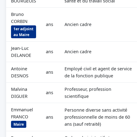
BOURGEOIS
santé et du travail social
Bruno
CORBIN
ans
Ancien cadre
1er adjoint
au Maire
Jean-Luc
ans
Ancien cadre
DELANOE
Antoine
Employé civil et agent de service
ans
DESNOS
de la fonction publique
Malvina
Professeur, profession
ans
DIGUER
scientifique
Emmanuel
Personne diverse sans activité
FRANCO
ans
professionnelle de moins de 60
ans (sauf retraité)
Maire