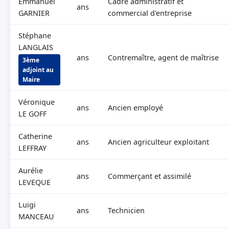
Emmanuel
Cadre administratif et
ans
GARNIER
commercial d'entreprise
Stéphane
LANGLAIS
ans
Contremaître, agent de maîtrise
3ème
adjoint au
Maire
Véronique
ans
Ancien employé
LE GOFF
Catherine
ans
Ancien agriculteur exploitant
LEFFRAY
Aurélie
ans
Commerçant et assimilé
LEVEQUE
Luigi
ans
Technicien
MANCEAU