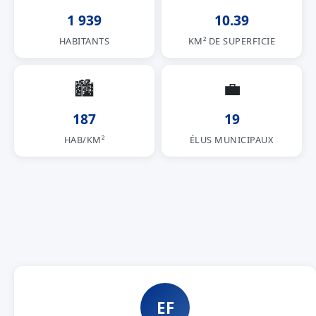
1 939
10.39
HABITANTS
KM² DE SUPERFICIE
🏙
💼
187
19
HAB/KM²
ÉLUS MUNICIPAUX
EF