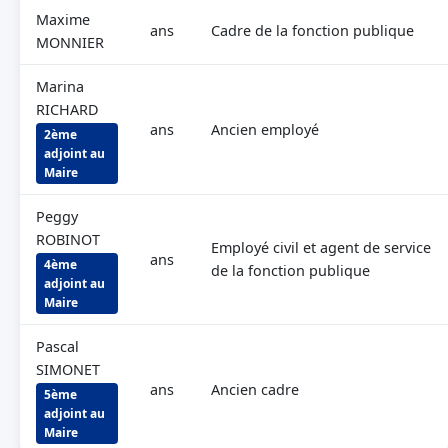
Maxime
ans
Cadre de la fonction publique
MONNIER
Marina
RICHARD
ans
Ancien employé
2ème
adjoint au
Maire
Peggy
ROBINOT
Employé civil et agent de service
ans
4ème
de la fonction publique
adjoint au
Maire
Pascal
SIMONET
ans
Ancien cadre
5ème
adjoint au
Maire