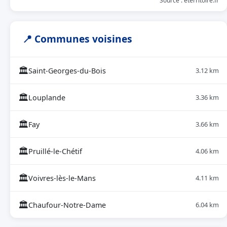
Source : eterritoire.fr
📍 Communes voisines
🏛
Saint-Georges-du-Bois
3.12 km
🏛
Louplande
3.36 km
🏛
Fay
3.66 km
🏛
Pruillé-le-Chétif
4.06 km
🏛
Voivres-lès-le-Mans
4.11 km
🏛
Chaufour-Notre-Dame
6.04 km