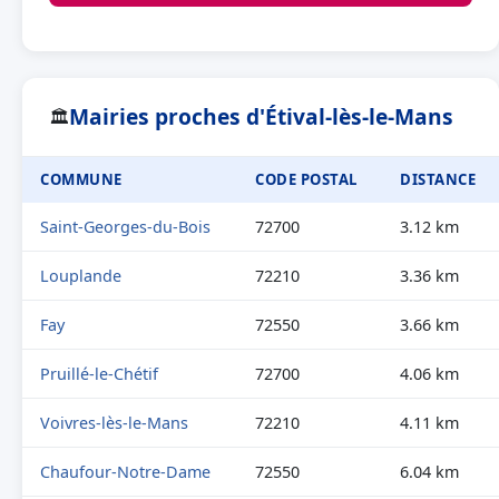
Mairies proches d'Étival-lès-le-Mans
🏛
COMMUNE
CODE POSTAL
DISTANCE
Saint-Georges-du-Bois
72700
3.12 km
Louplande
72210
3.36 km
Fay
72550
3.66 km
Pruillé-le-Chétif
72700
4.06 km
Voivres-lès-le-Mans
72210
4.11 km
Chaufour-Notre-Dame
72550
6.04 km