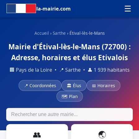
☰
la-mairie.com
Accueil
›
Sarthe
› Étival-lès-le-Mans
Mairie d'Étival-lès-le-Mans (72700) :
Adresse, horaires et élus Etivalois
🏢 Pays de la Loire • 📍 Sarthe • 👤 1 939 habitants
📍 Coordonnées
🏛 Élus
📅 Horaires
🗺 Plan
👥
🌏