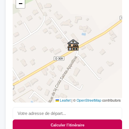
−
Leaflet
|
©
OpenStreetMap
contributors
Calculer l'itinéraire