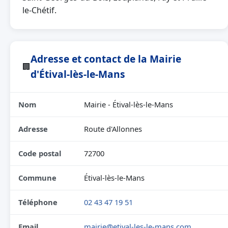
le-Chétif.
Adresse et contact de la Mairie
🏢
d'Étival-lès-le-Mans
Nom
Mairie - Étival-lès-le-Mans
Adresse
Route d'Allonnes
Code postal
72700
Commune
Étival-lès-le-Mans
Téléphone
02 43 47 19 51
Email
mairie@etival-les-le-mans.com