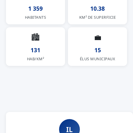
1 359
10.38
HABITANTS
KM² DE SUPERFICIE
🏙
💼
131
15
HAB/KM²
ÉLUS MUNICIPAUX
IL