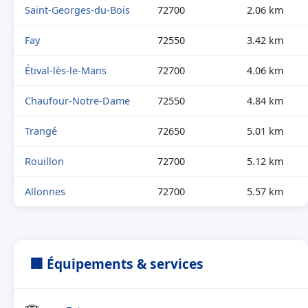
Saint-Georges-du-Bois
72700
2.06 km
Fay
72550
3.42 km
Étival-lès-le-Mans
72700
4.06 km
Chaufour-Notre-Dame
72550
4.84 km
Trangé
72650
5.01 km
Rouillon
72700
5.12 km
Allonnes
72700
5.57 km
🏢 Équipements & services