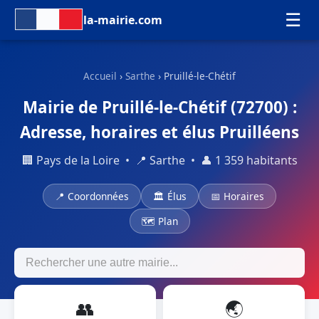
☰
la-mairie.com
Accueil
›
Sarthe
› Pruillé-le-Chétif
Mairie de Pruillé-le-Chétif (72700) :
Adresse, horaires et élus Pruilléens
🏢 Pays de la Loire • 📍 Sarthe • 👤 1 359 habitants
📍 Coordonnées
🏛 Élus
📅 Horaires
🗺 Plan
👥
🌏