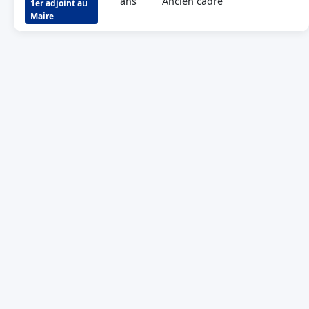
ans
Ancien cadre
1er adjoint au
Maire