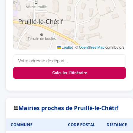
Leaflet
|
©
OpenStreetMap
contributors
Calculer l'itinéraire
Mairies proches de Pruillé-le-Chétif
🏛
COMMUNE
CODE POSTAL
DISTANCE