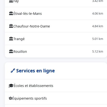
🏛
Fay
3.42 km
🏛
Étival-lès-le-Mans
4.06 km
🏛
Chaufour-Notre-Dame
4.84 km
🏛
Trangé
5.01 km
🏛
Rouillon
5.12 km
🔗 Services en ligne
🎓
Écoles et établissements
⚽
Équipements sportifs