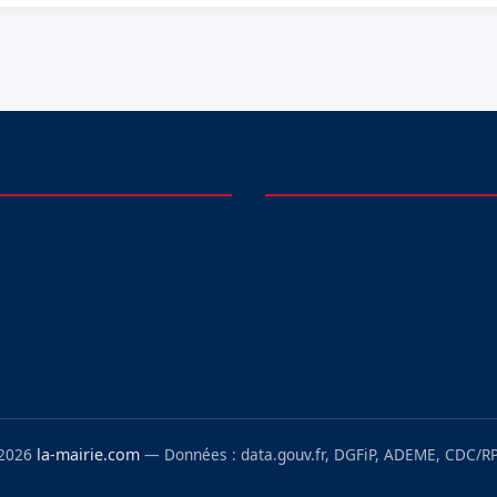
 2026
la-mairie.com
— Données : data.gouv.fr, DGFiP, ADEME, CDC/RP