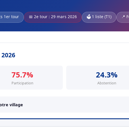
ts 1er tour
📅 2e tour : 29 mars 2026
🗳️ 1 liste (T1)
📍 F
s 2026
75.7%
24.3%
Participation
Abstention
tre village