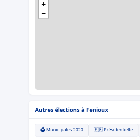
+
−
Autres élections à Fenioux
🗳️ Municipales 2020
🇫🇷 Présidentielle