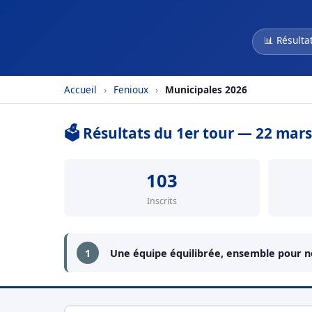
📊 Résulta
Accueil
›
Fenioux
›
Municipales 2026
🗳️ Résultats du 1er tour — 22 mar
103
Inscrits
1
Une équipe équilibrée, ensemble pour no