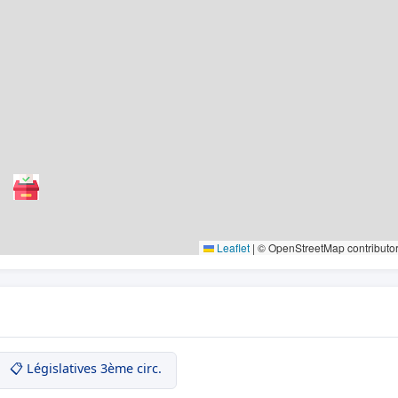
Leaflet
|
© OpenStreetMap contributo
📋 Législatives 3ème circ.