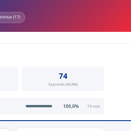
enioux (17)
74
Exprimés (94.9%)
100,0%
74 voix