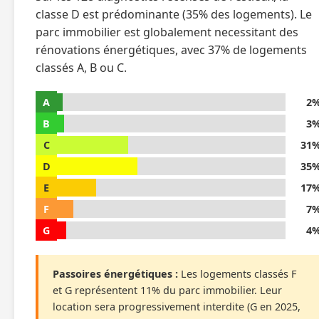
classe D est prédominante (35% des logements). Le
parc immobilier est globalement necessitant des
rénovations énergétiques, avec 37% de logements
classés A, B ou C.
A
2
B
3
C
31
D
35
E
17
F
7
G
4
Passoires énergétiques :
Les logements classés F
et G représentent 11% du parc immobilier. Leur
location sera progressivement interdite (G en 2025,