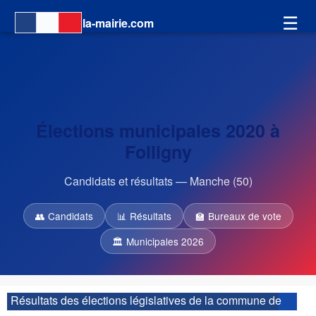
☰
la-mairie.com
Élections municipales 2020 à
Folligny
Candidats et résultats — Manche (50)
👥 Candidats
📊 Résultats
🏫 Bureaux de vote
🏛 Municipales 2026
Résultats des élections législatives de la commune de
Folligny :
| 2ème circonscription