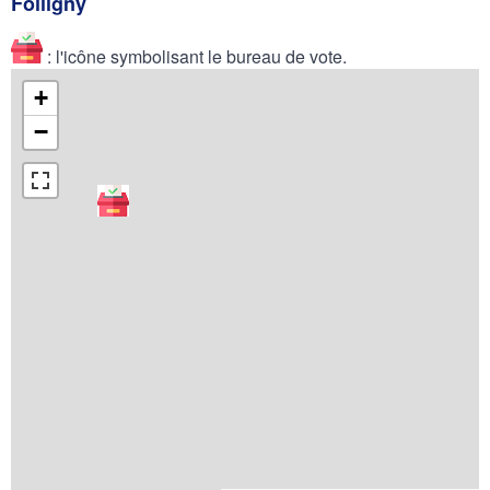
Folligny
: l'icône symbolisant le bureau de vote.
+
−