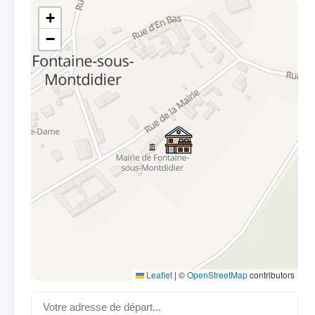
+
−
Leaflet
|
©
OpenStreetMap
contributors