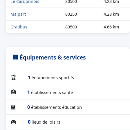
Le Cardonnois
80500
4.23 km
Malpart
80250
4.28 km
Gratibus
80500
4.66 km
🏢 Équipements & services
🏆
1
équipements sportifs
🏥
1
établissements santé
🏫
0
établissements éducation
🎮
0
lieux de loisirs