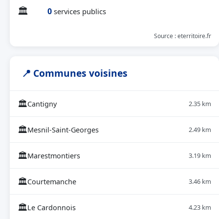
🏛
0
services publics
Source : eterritoire.fr
📍 Communes voisines
🏛
Cantigny
2.35 km
🏛
Mesnil-Saint-Georges
2.49 km
🏛
Marestmontiers
3.19 km
🏛
Courtemanche
3.46 km
🏛
Le Cardonnois
4.23 km