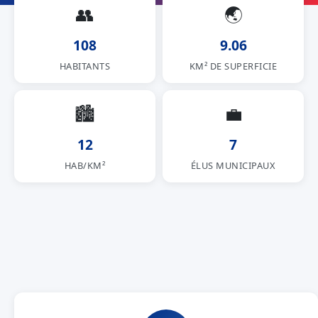
👥
🌏
108
9.06
HABITANTS
KM² DE SUPERFICIE
🏙
💼
12
7
HAB/KM²
ÉLUS MUNICIPAUX