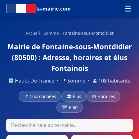
☰
la-mairie.com
Accueil
›
Somme
› Fontaine-sous-Montdidier
Mairie de Fontaine-sous-Montdidier
(80500) : Adresse, horaires et élus
Fontainois
🏢 Hauts-De-France • 📍 Somme • 👤 108 habitants
📍 Coordonnées
🏛 Élus
📅 Horaires
🗺 Plan