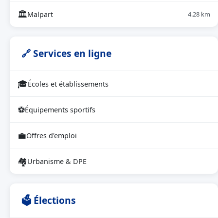
🏛
Malpart
4.28 km
🔗 Services en ligne
🎓
Écoles et établissements
⚽
Équipements sportifs
💼
Offres d'emploi
🏘
Urbanisme & DPE
🗳 Élections