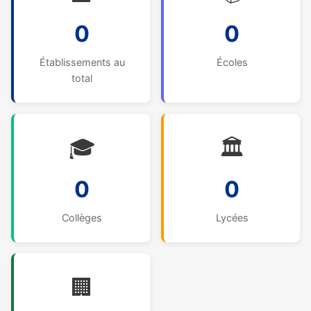
0
0
Établissements au
Écoles
total
🎓
🏛️
0
0
Collèges
Lycées
🏢