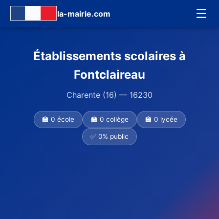
☰
la-mairie.com
Établissements scolaires à
Fontclaireau
Charente (16) — 16230
🏫 0 école
🏫 0 collège
🏫 0 lycée
✅ 0% public