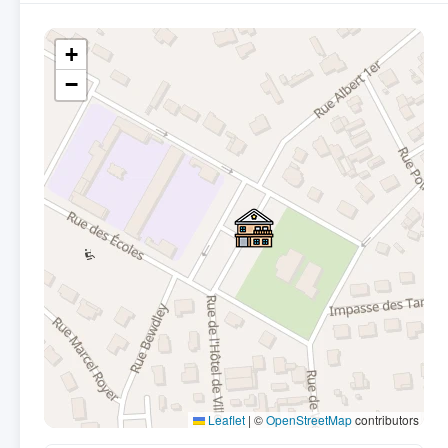
+
−
Leaflet
|
©
OpenStreetMap
contributors