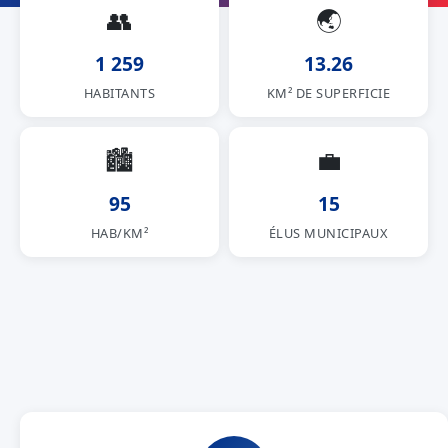
👥
🌏
1 259
13.26
HABITANTS
KM² DE SUPERFICIE
🏙
💼
95
15
HAB/KM²
ÉLUS MUNICIPAUX