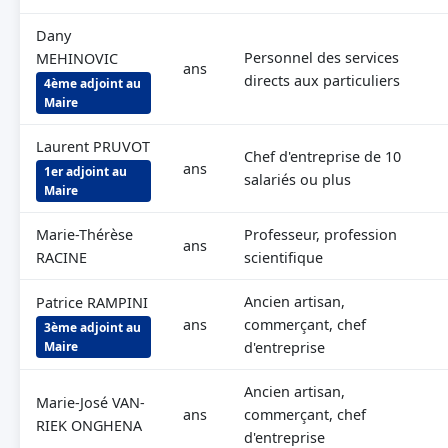
Dany
Personnel des services
MEHINOVIC
ans
directs aux particuliers
4ème adjoint au
Maire
Laurent PRUVOT
Chef d'entreprise de 10
ans
1er adjoint au
salariés ou plus
Maire
Marie-Thérèse
Professeur, profession
ans
RACINE
scientifique
Ancien artisan,
Patrice RAMPINI
ans
commerçant, chef
3ème adjoint au
Maire
d'entreprise
Ancien artisan,
Marie-José VAN-
ans
commerçant, chef
RIEK ONGHENA
d'entreprise