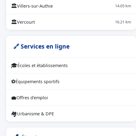
🏛
Villers-sur-Authie
14.05 km
🏛
Vercourt
16.21 km
🔗 Services en ligne
🎓
Écoles et établissements
⚽
Équipements sportifs
💼
Offres d'emploi
🏘
Urbanisme & DPE