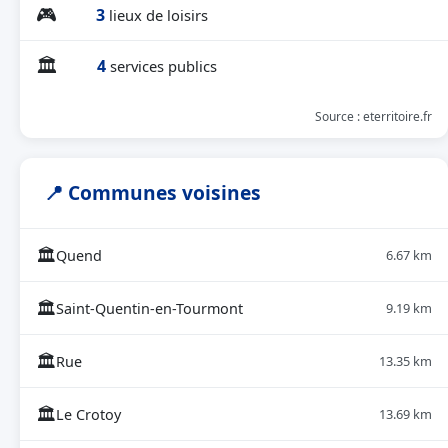
🎮
3
lieux de loisirs
🏛
4
services publics
Source : eterritoire.fr
📍 Communes voisines
🏛
Quend
6.67 km
🏛
Saint-Quentin-en-Tourmont
9.19 km
🏛
Rue
13.35 km
🏛
Le Crotoy
13.69 km