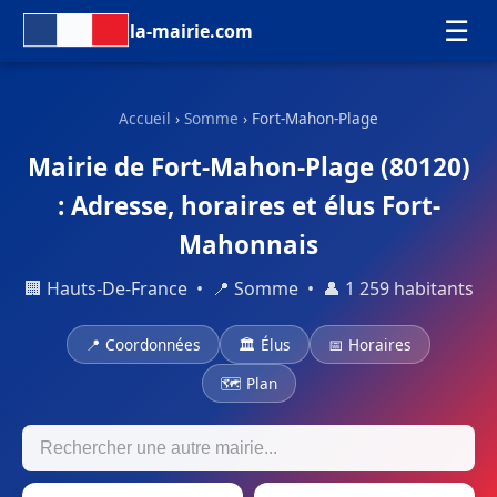
☰
la-mairie.com
Accueil
›
Somme
› Fort-Mahon-Plage
Mairie de Fort-Mahon-Plage (80120)
: Adresse, horaires et élus Fort-
Mahonnais
🏢 Hauts-De-France • 📍 Somme • 👤 1 259 habitants
📍 Coordonnées
🏛 Élus
📅 Horaires
🗺 Plan