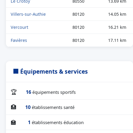
Le Crotoy
80550
13.69 km
Villers-sur-Authie
80120
14.05 km
Vercourt
80120
16.21 km
Favières
80120
17.11 km
🏢 Équipements & services
🏆
16
équipements sportifs
🏥
10
établissements santé
🏫
1
établissements éducation