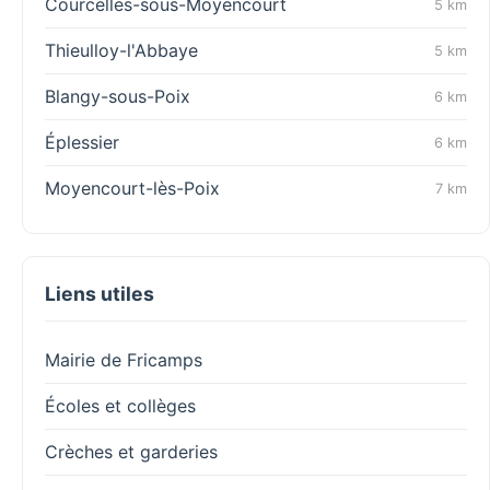
Courcelles-sous-Moyencourt
5 km
Thieulloy-l'Abbaye
5 km
Blangy-sous-Poix
6 km
Éplessier
6 km
Moyencourt-lès-Poix
7 km
Liens utiles
Mairie de Fricamps
Écoles et collèges
Crèches et garderies