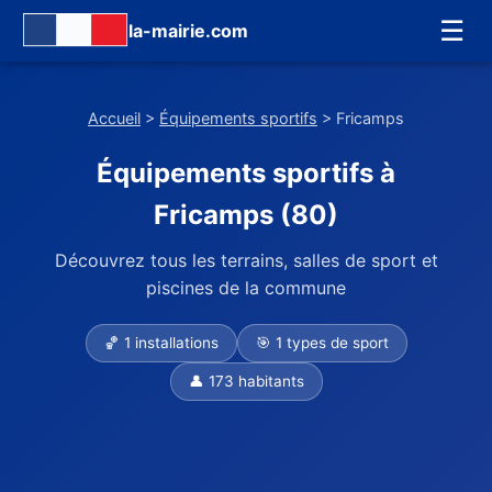
☰
la-mairie.com
Accueil
>
Équipements sportifs
> Fricamps
Équipements sportifs à
Fricamps (80)
Découvrez tous les terrains, salles de sport et
piscines de la commune
🏀 1 installations
🎯 1 types de sport
👤 173 habitants