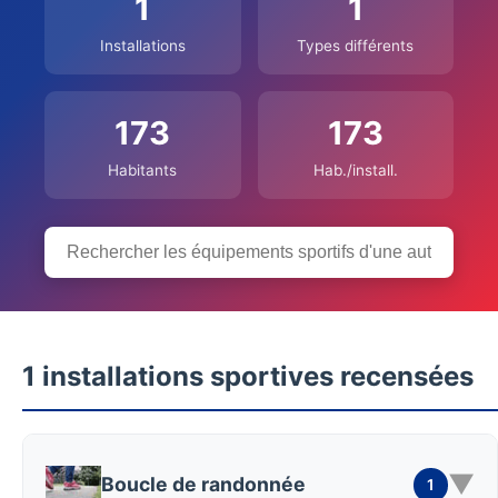
1
1
Installations
Types différents
173
173
Habitants
Hab./install.
1 installations sportives recensées
▼
Boucle de randonnée
1