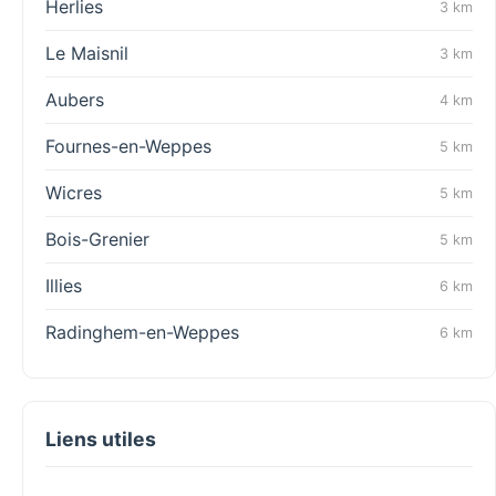
Herlies
3 km
Le Maisnil
3 km
Aubers
4 km
Fournes-en-Weppes
5 km
Wicres
5 km
Bois-Grenier
5 km
Illies
6 km
Radinghem-en-Weppes
6 km
Liens utiles