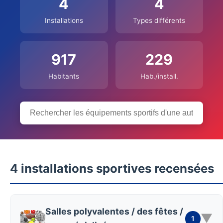
4
4
Installations
Types différents
917
229
Habitants
Hab./install.
4 installations sportives recensées
Salles polyvalentes / des fêtes /
▼
1