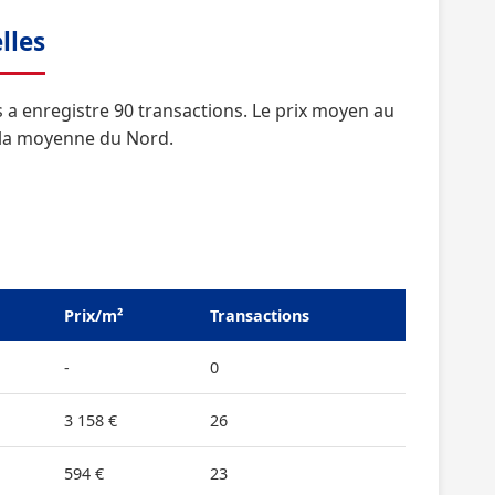
lles
 a enregistre 90 transactions. Le prix moyen au
e la moyenne du Nord.
Prix/m²
Transactions
-
0
3 158 €
26
594 €
23