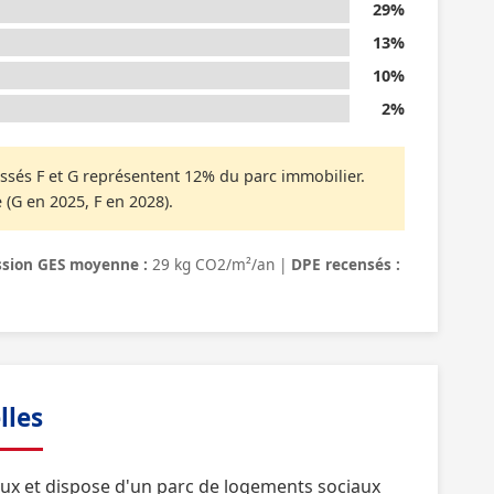
29%
13%
10%
2%
ssés F et G représentent 12% du parc immobilier.
 (G en 2025, F en 2028).
sion GES moyenne :
29 kg CO2/m²/an |
DPE recensés :
lles
ux et dispose d'un parc de logements sociaux