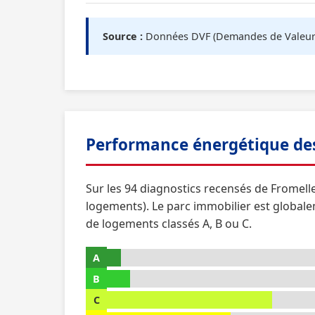
Source :
Données DVF (Demandes de Valeurs F
Performance énergétique de
Sur les 94 diagnostics recensés de Fromell
logements). Le parc immobilier est global
de logements classés A, B ou C.
A
B
C