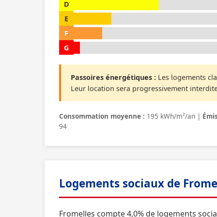
D
E
F
G
Passoires énergétiques :
Les logements cla
Leur location sera progressivement interdite
Consommation moyenne :
195 kWh/m²/an |
Émis
94
Logements sociaux de Frome
Fromelles compte 4,0% de logements socia