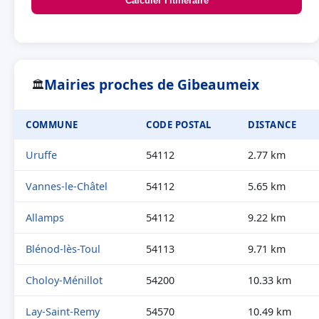
Calculer l'itinéraire
Mairies proches de Gibeaumeix
🏛
COMMUNE
CODE POSTAL
DISTANCE
Uruffe
54112
2.77 km
Vannes-le-Châtel
54112
5.65 km
Allamps
54112
9.22 km
Blénod-lès-Toul
54113
9.71 km
Choloy-Ménillot
54200
10.33 km
Lay-Saint-Remy
54570
10.49 km