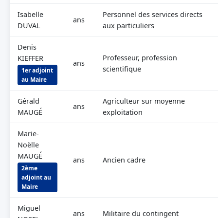
Isabelle
Personnel des services directs
ans
DUVAL
aux particuliers
Denis
Professeur, profession
KIEFFER
ans
scientifique
1er adjoint
au Maire
Gérald
Agriculteur sur moyenne
ans
MAUGÉ
exploitation
Marie-
Noëlle
MAUGÉ
ans
Ancien cadre
2ème
adjoint au
Maire
Miguel
ans
Militaire du contingent