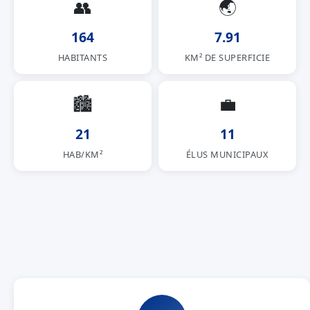
👥
🌏
164
7.91
HABITANTS
KM² DE SUPERFICIE
🏙
💼
21
11
HAB/KM²
ÉLUS MUNICIPAUX