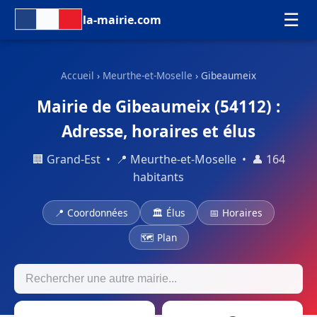
☰
la-mairie.com
Accueil
›
Meurthe-et-Moselle
› Gibeaumeix
Mairie de Gibeaumeix (54112) :
Adresse, horaires et élus
🏢 Grand-Est • 📍 Meurthe-et-Moselle • 👤 164
habitants
📍 Coordonnées
🏛 Élus
📅 Horaires
🗺 Plan