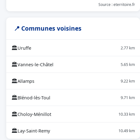
Source : eterritoire.fr
📍 Communes voisines
🏛
Uruffe
2.77 km
🏛
Vannes-le-Châtel
5.65 km
🏛
Allamps
9.22 km
🏛
Blénod-lès-Toul
9.71 km
🏛
Choloy-Ménillot
10.33 km
🏛
Lay-Saint-Remy
10.49 km