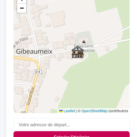
−
Leaflet
|
©
OpenStreetMap
contributors