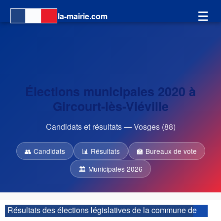
☰
la-mairie.com
Élections municipales 2020 à
Gircourt-lès-Viéville
Candidats et résultats — Vosges (88)
👥 Candidats
📊 Résultats
🏫 Bureaux de vote
🏛 Municipales 2026
Résultats des élections législatives de la commune de
Gircourt-lès-Viéville :
| 4ème circonscription