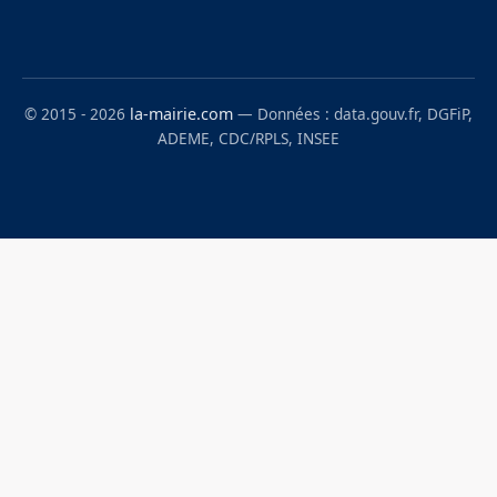
© 2015 - 2026
la-mairie.com
— Données : data.gouv.fr, DGFiP,
ADEME, CDC/RPLS, INSEE