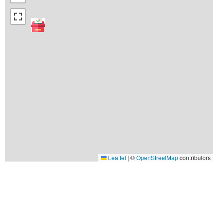
Leaflet
|
©
OpenStreetMap
contributors