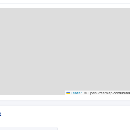
Leaflet
|
© OpenStreetMap contributo
t