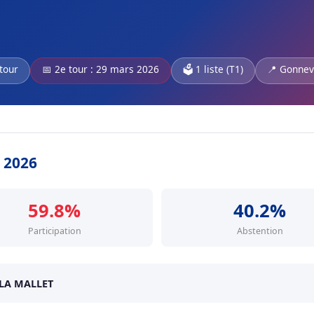
 tour
📅 2e tour : 29 mars 2026
🗳️ 1 liste (T1)
📍 Gonnevi
s 2026
59.8%
40.2%
Participation
Abstention
LA MALLET