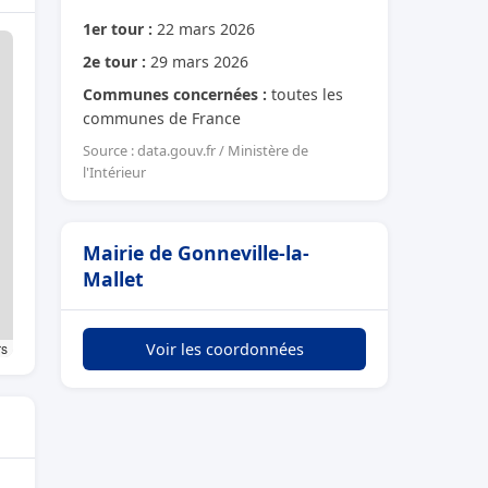
1er tour :
22 mars 2026
2e tour :
29 mars 2026
Communes concernées :
toutes les
communes de France
Source : data.gouv.fr / Ministère de
l'Intérieur
Mairie de Gonneville-la-
Mallet
rs
Voir les coordonnées