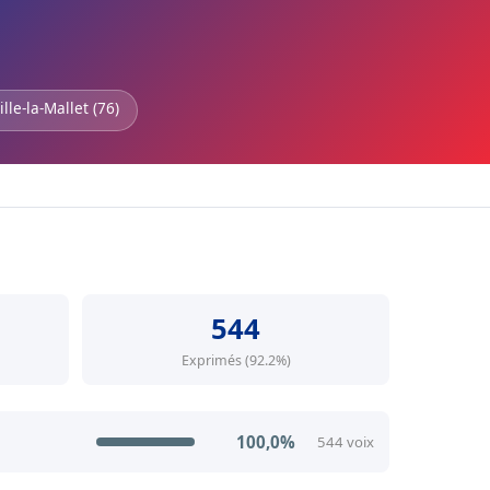
lle-la-Mallet (76)
544
Exprimés (92.2%)
100,0%
544 voix