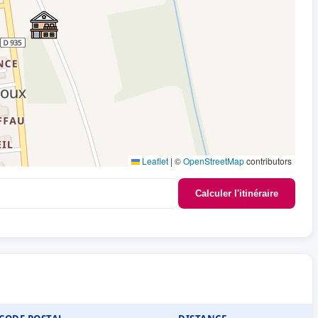
Leaflet
|
©
OpenStreetMap
contributors
Calculer l'itinéraire