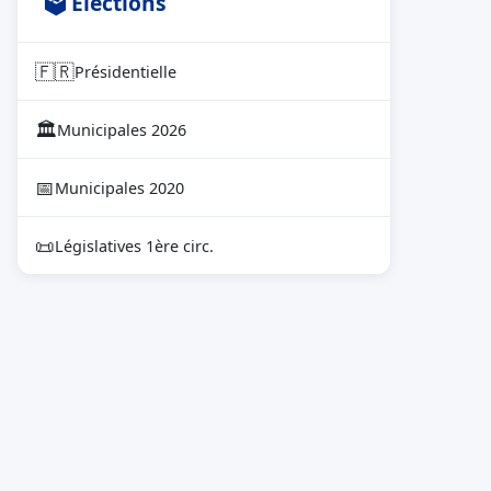
🗳 Élections
🇫🇷
Présidentielle
🏛
Municipales 2026
📅
Municipales 2020
📜
Législatives 1ère circ.