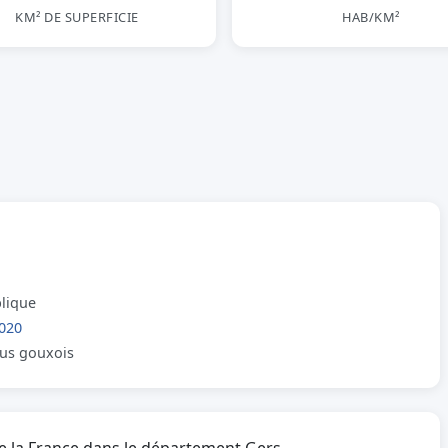
KM² DE SUPERFICIE
HAB/KM²
blique
020
élus gouxois