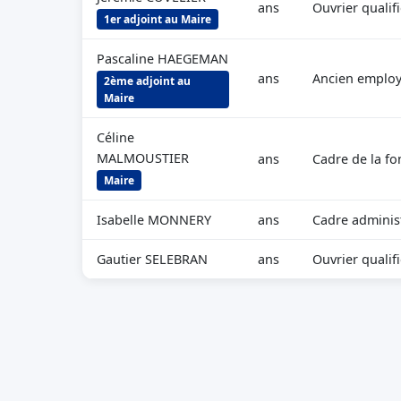
ans
Ouvrier qualifi
1er adjoint au Maire
Pascaline HAEGEMAN
ans
Ancien emplo
2ème adjoint au
Maire
Céline
MALMOUSTIER
ans
Cadre de la fo
Maire
Isabelle MONNERY
ans
Cadre administ
Gautier SELEBRAN
ans
Ouvrier qualifi