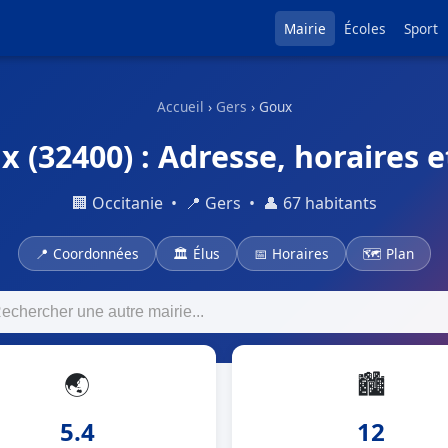
Mairie
Écoles
Sport
Accueil
›
Gers
› Goux
x (32400) : Adresse, horaires e
🏢 Occitanie • 📍 Gers • 👤 67 habitants
📍 Coordonnées
🏛 Élus
📅 Horaires
🗺 Plan
🌏
🏙
5.4
12