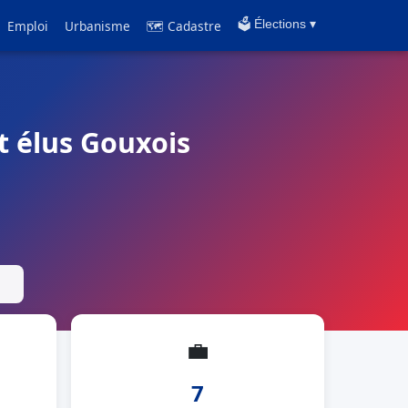
Emploi
Urbanisme
🗺 Cadastre
🗳️ Élections ▾
t élus Gouxois
💼
7