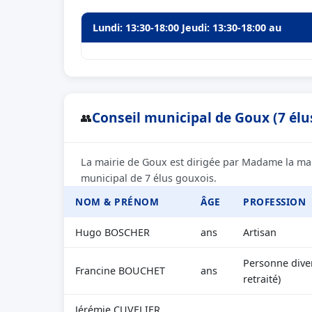
Lundi: 13:30-18:00 Jeudi: 13:30-18:00 au
Conseil municipal de Goux (7 élu
👥
La mairie de Goux est dirigée par Madame la ma
municipal de 7 élus gouxois.
NOM & PRÉNOM
ÂGE
PROFESSION
Hugo BOSCHER
ans
Artisan
Personne diver
Francine BOUCHET
ans
retraité)
Jérémie CUVELIER