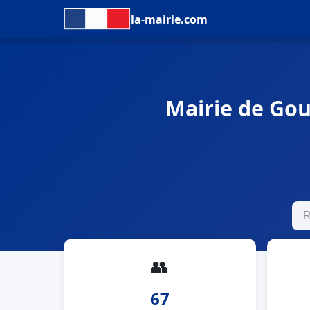
la-mairie.com
Mairie de Gou
👥
67