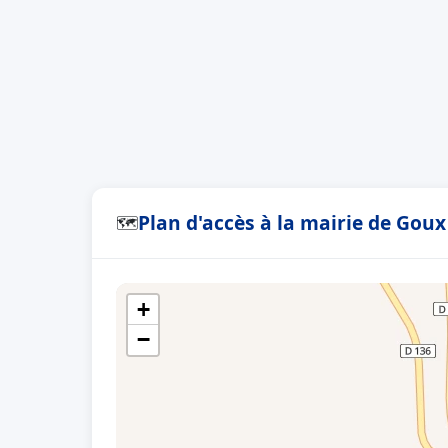
Plan d'accès à la mairie de Goux
🗺
+
−