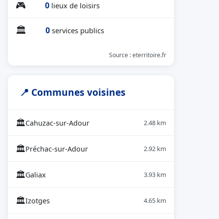
🎮
0
lieux de loisirs
🏛
0
services publics
Source : eterritoire.fr
📍 Communes voisines
🏛
Cahuzac-sur-Adour
2.48 km
🏛
Préchac-sur-Adour
2.92 km
🏛
Galiax
3.93 km
🏛
Izotges
4.65 km