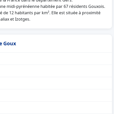
e la France dans le département Gers.
e midi-pyrénéenne habitée par 67 résidents Gouxois.
é de 12 habitants par km². Elle est située à proximité
liax et Izotges.
de Goux