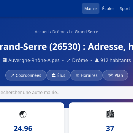
Mairie
Écoles
Sport
Accueil
›
Drôme
› Le Grand-Serre
rand-Serre (26530) : Adresse, h
🏢 Auvergne-Rhône-Alpes • 📍 Drôme • 👤 912 habitants
📍 Coordonnées
🏛 Élus
📅 Horaires
🗺 Plan
🌏
🏙
24.96
37