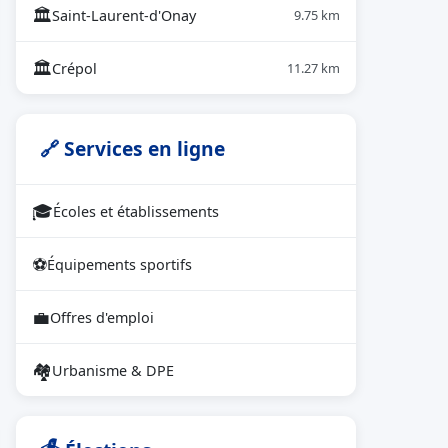
🏛
Saint-Laurent-d'Onay
9.75 km
🏛
Crépol
11.27 km
🔗 Services en ligne
🎓
Écoles et établissements
⚽
Équipements sportifs
💼
Offres d'emploi
🏘
Urbanisme & DPE