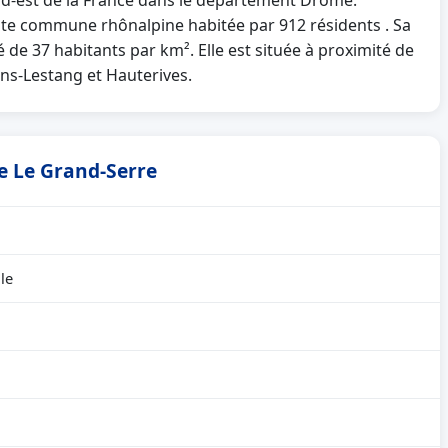
sud-est de la France dans le département Drôme.
te commune rhônalpine habitée par 912 résidents . Sa
 de 37 habitants par km². Elle est située à proximité de
ens-Lestang et Hauterives.
de Le Grand-Serre
lle