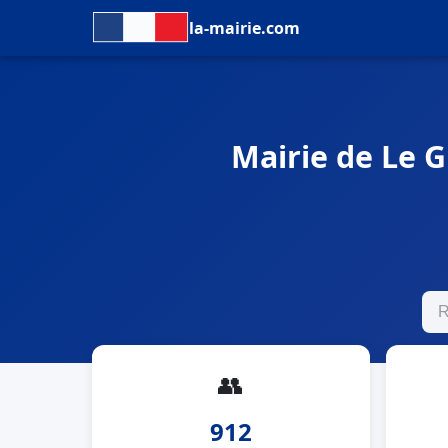
la-mairie.com
Mairie de Le G
👥
912