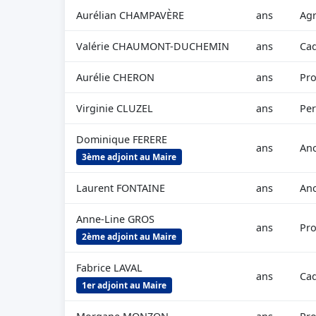
Aurélian CHAMPAVÈRE
ans
Agr
Valérie CHAUMONT-DUCHEMIN
ans
Cad
Aurélie CHERON
ans
Pro
Virginie CLUZEL
ans
Per
Dominique FERERE
ans
Anc
3ème adjoint au Maire
Laurent FONTAINE
ans
An
Anne-Line GROS
ans
Pro
2ème adjoint au Maire
Fabrice LAVAL
ans
Cad
1er adjoint au Maire