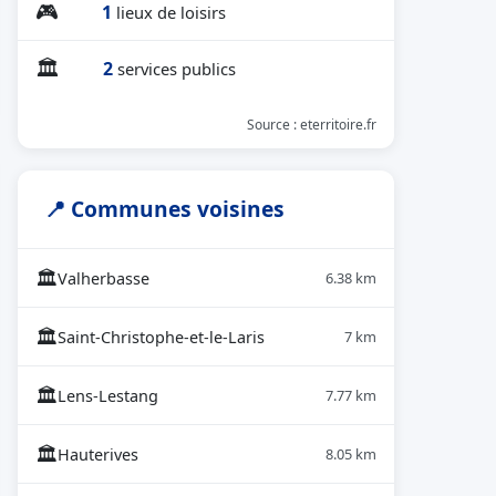
🎮
1
lieux de loisirs
🏛
2
services publics
Source : eterritoire.fr
📍 Communes voisines
🏛
Valherbasse
6.38 km
🏛
Saint-Christophe-et-le-Laris
7 km
🏛
Lens-Lestang
7.77 km
🏛
Hauterives
8.05 km