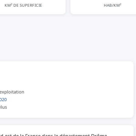
KM² DE SUPERFICIE
HAB/KM²
exploitation
020
élus