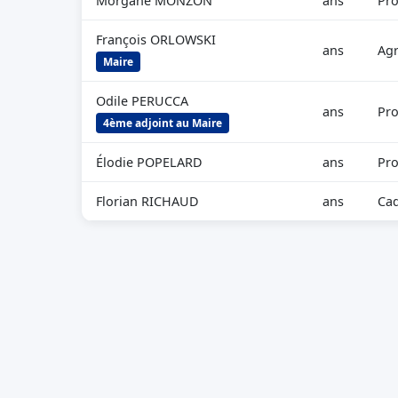
Morgane MONZON
ans
Pro
François ORLOWSKI
ans
Agr
Maire
Odile PERUCCA
ans
Pro
4ème adjoint au Maire
Élodie POPELARD
ans
Pro
Florian RICHAUD
ans
Cad