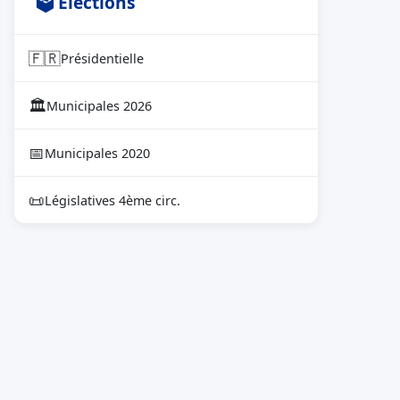
🗳 Élections
🇫🇷
Présidentielle
🏛
Municipales 2026
📅
Municipales 2020
📜
Législatives 4ème circ.