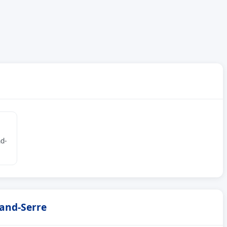
d-
rand-Serre