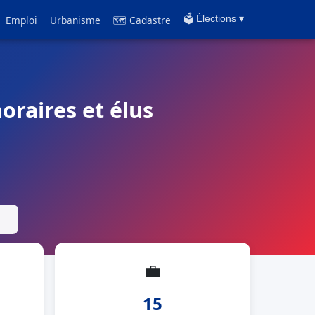
Emploi
Urbanisme
🗺 Cadastre
🗳️ Élections ▾
oraires et élus
💼
15