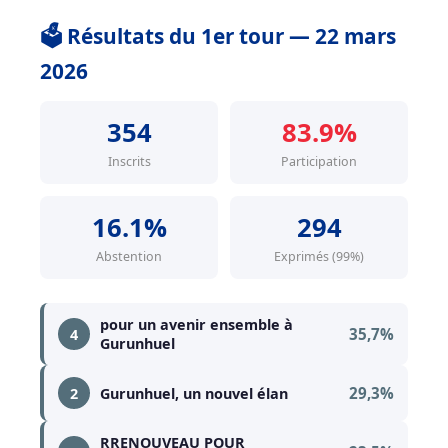
🗳️ Résultats du 1er tour — 22 mars
2026
354
83.9%
Inscrits
Participation
16.1%
294
Abstention
Exprimés (99%)
pour un avenir ensemble à
35,7%
4
Gurunhuel
29,3%
2
Gurunhuel, un nouvel élan
RRENOUVEAU POUR