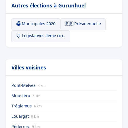
Autres élections à Gurunhuel
🗳️ Municipales 2020
🇫🇷 Présidentielle
📋 Législatives 4ème circ.
Villes voisines
Pont-Melvez
4 km
Moustéru
6 km
Tréglamus
6 km
Louargat
9 km
Pédernec
9 km