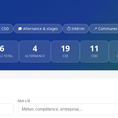
& CDD
🎓 Alternance & stages
⏱ Intérim
📍 Communes 
6
4
19
11
AU TOTAL
ALTERNANCE
CDI
CDD
Mot-clé