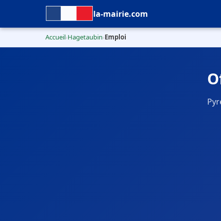
la-mairie.com
Accueil
Hagetaubin
Emploi
›
›
O
Pyr