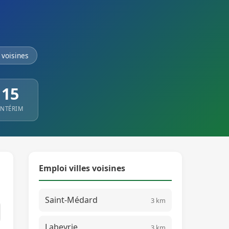
voisines
15
INTÉRIM
Emploi villes voisines
Saint-Médard
3 km
Labeyrie
3 km