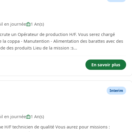
il en journée
1 An(s)
crute un Opérateur de production H/F. Vous serez chargé
à 20 kilos - Mise sous vide des produits Lieu de la mission :s...
En savoir plus
Interim
il en journée
1 An(s)
ne H/F technicien de qualité Vous aurez pour missions :