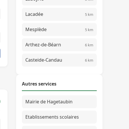
Lacadée
5 km
Mesplède
5 km
Arthez-de-Béarn
6 km
Casteide-Candau
6 km
Autres services
Mairie de Hagetaubin
Etablissements scolaires