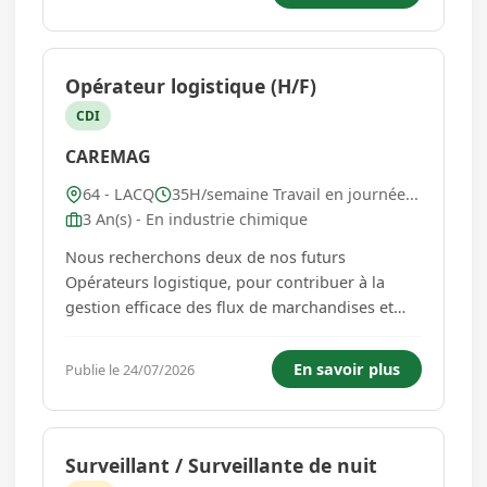
des relations avec les familles : - Aménager des
espaces en fonction...
Opérateur logistique (H/F)
CDI
CAREMAG
64 - LACQ
35H/semaine Travail en journée...
3 An(s) - En industrie chimique
Nous recherchons deux de nos futurs
Opérateurs logistique, pour contribuer à la
gestion efficace des flux de marchandises et
garantir la continuité des opérations
logistiques dans le respect des exigences
En savoir plus
Publie le 24/07/2026
Qualité, Hygiène, Sécurité, Environnement
(QHSE) et des réglementations en vigueur. V...
Surveillant / Surveillante de nuit