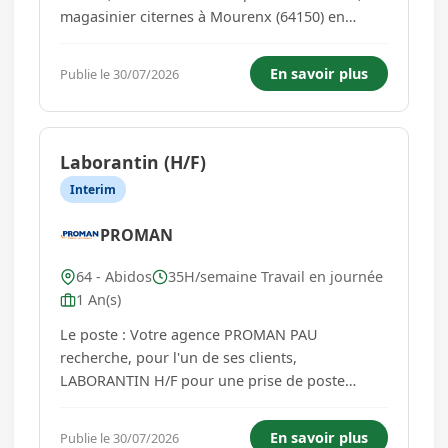
magasinier citernes à Mourenx (64150) en
intérim pour une durée de 4 mois. Sous
l'autorité du Responsable Logistique, vous avez
En savoir plus
Publie le 30/07/2026
pour mission principale de gérer les flux
matières de l'unité dans le respec...
Laborantin (H/F)
Interim
PROMAN
64 - Abidos
35H/semaine Travail en journée
1 An(s)
Le poste : Votre agence PROMAN PAU
recherche, pour l'un de ses clients,
LABORANTIN H/F pour une prise de poste
immédiate. Lieu de mission : ABIDOS (64) Vos
principales missions seront: Réaliser des tests
En savoir plus
Publie le 30/07/2026