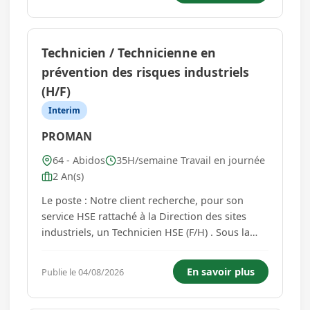
interventions curatives afin de ...
Technicien / Technicienne en
prévention des risques industriels
(H/F)
Interim
PROMAN
64 - Abidos
35H/semaine Travail en journée
2 An(s)
Le poste : Notre client recherche, pour son
service HSE rattaché à la Direction des sites
industriels, un Technicien HSE (F/H) . Sous la
responsabilité hiérarchique du Responsable
HSE, vous serez amené à exercer votre fonction
En savoir plus
Publie le 04/08/2026
dans le but de prévenir tout accident sur les
sites. Ainsi, vous r...