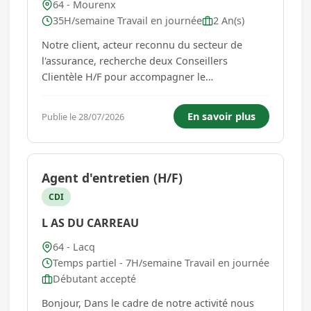
64 - Mourenx
35H/semaine Travail en journée
2 An(s)
Notre client, acteur reconnu du secteur de
l'assurance, recherche deux Conseillers
Clientèle H/F pour accompagner le
développement de ses agences situées à
Mourenx et Monein. Dans le cadre d'une
En savoir plus
Publie le 28/07/2026
organisation multi-sites, les collaborateurs
interviendront sur les deux agences selon un
planning d...
Agent d'entretien (H/F)
CDI
L AS DU CARREAU
64 - Lacq
Temps partiel - 7H/semaine Travail en journée
Débutant accepté
Bonjour, Dans le cadre de notre activité nous