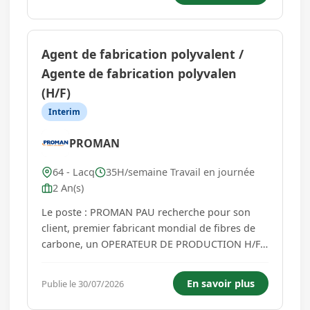
physico-chimique et mécanique (sur matières
premières, produits intermédiaires, produits f...
Agent de fabrication polyvalent /
Agente de fabrication polyvalen
(H/F)
Interim
PROMAN
64 - Lacq
35H/semaine Travail en journée
2 An(s)
Le poste : PROMAN PAU recherche pour son
client, premier fabricant mondial de fibres de
carbone, un OPERATEUR DE PRODUCTION H/F
Lieu de la mission : LACQ (64). Vous aurez pour
missions : Votre mission principale est de
En savoir plus
Publie le 30/07/2026
réaliser la manutention en fin de ligne du PAN
et surveiller le procédé de fab...