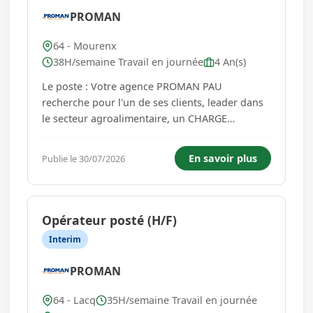
PROMAN
64 - Mourenx
38H/semaine Travail en journée
4 An(s)
Le poste : Votre agence PROMAN PAU
recherche pour l'un de ses clients, leader dans
le secteur agroalimentaire, un CHARGE
D'ADMINISTRATION DES VENTES H/F pour une
prise de poste fin juin. L'Administrateur des
En savoir plus
Publie le 30/07/2026
Ventes participe au développement et au
maintien de la relation commerciale avec les
client...
Opérateur posté (H/F)
Interim
PROMAN
64 - Lacq
35H/semaine Travail en journée