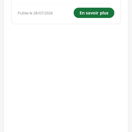
Ouest, nos équipes sont imprégnées de la
culture locale, elles en connaissent les hommes,
En savoir plus
Publie le 28/07/2026
les entreprises et les réalités économiques.
L'Agence BPS INTERI...