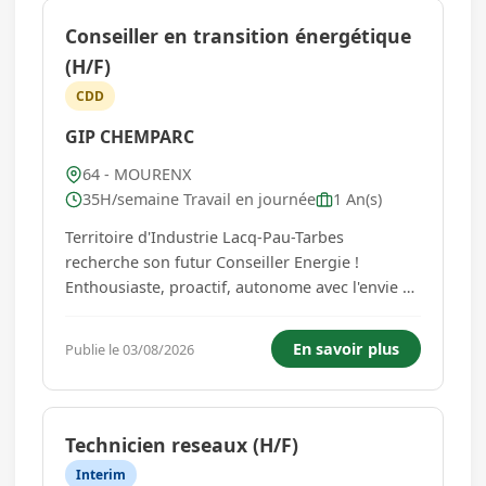
Conseiller en transition énergétique
(H/F)
CDD
GIP CHEMPARC
64 - MOURENX
35H/semaine Travail en journée
1 An(s)
Territoire d'Industrie Lacq-Pau-Tarbes
recherche son futur Conseiller Energie !
Enthousiaste, proactif, autonome avec l'envie de
faire au côté d'une équipe dynamique, au sein
d'une structure à taille humaine. A travers ce
En savoir plus
Publie le 03/08/2026
poste basé à Lacq, vous contribuerez à la mise
en œuvre du programm...
Technicien reseaux (H/F)
Interim