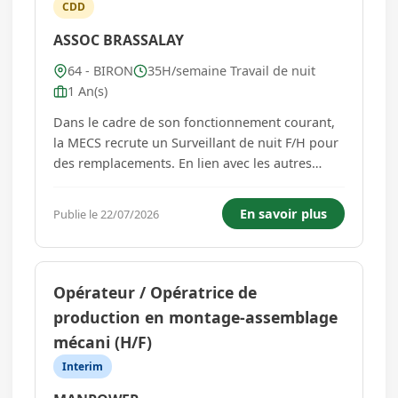
CDD
ASSOC BRASSALAY
64 - BIRON
35H/semaine Travail de nuit
1 An(s)
Dans le cadre de son fonctionnement courant,
la MECS recrute un Surveillant de nuit F/H pour
des remplacements. En lien avec les autres
membres de l'équipe, vous assurez la sécurité
et le confort nocturne des jeunes et vous êtes
En savoir plus
Publie le 22/07/2026
garant de leur intégrité morale et physique. A
ce titre vos missi...
Opérateur / Opératrice de
production en montage-assemblage
mécani (H/F)
Interim