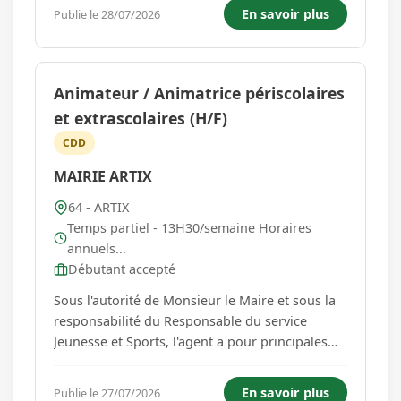
l'hébergement et l'accompagnement des
En savoir plus
Publie le 28/07/2026
personnes dans le cadre de leur demande
d'asile : organisation de l'accueil des p...
Animateur / Animatrice périscolaires
et extrascolaires (H/F)
CDD
MAIRIE ARTIX
64 - ARTIX
Temps partiel - 13H30/semaine Horaires
annuels...
Débutant accepté
Sous l'autorité de Monsieur le Maire et sous la
responsabilité du Responsable du service
Jeunesse et Sports, l'agent a pour principales
missions : - Garantir la sécurité morale,
physique et affective des enfants et entretenir
En savoir plus
Publie le 27/07/2026