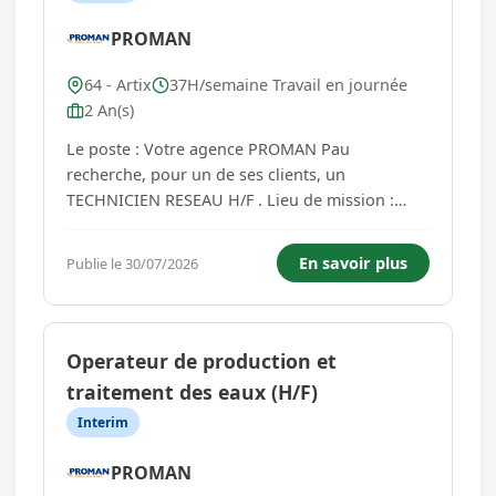
PROMAN
64 - Artix
37H/semaine Travail en journée
2 An(s)
Le poste : Votre agence PROMAN Pau
recherche, pour un de ses clients, un
TECHNICIEN RESEAU H/F . Lieu de mission :
ARTIX (64) Vos missions sont les suivantes : -
Exploiter les réseaux d'eau et d'assainissement,
En savoir plus
Publie le 30/07/2026
assurer la qualité de service auprès des
usagers, veiller à la performance et l'inté...
Operateur de production et
traitement des eaux (H/F)
Interim
PROMAN