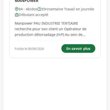
MANPOWER
64 - Abidos
35H/semaine Travail en journée
Débutant accepté
Manpower PAU INDUSTRIE TERTIAIRE
recherche pour son client un Opérateur de
production détorsadage (H/F) Au sein de
l'atelier détorsadage, vous intervenez après la
fabrication des bobines de fibre carbone afin
En savoir plus
Publie le 06/08/2026
d'éliminer mécaniquement la torsion du fil : -
Alimenter les bobinoirs - Effectuer ...