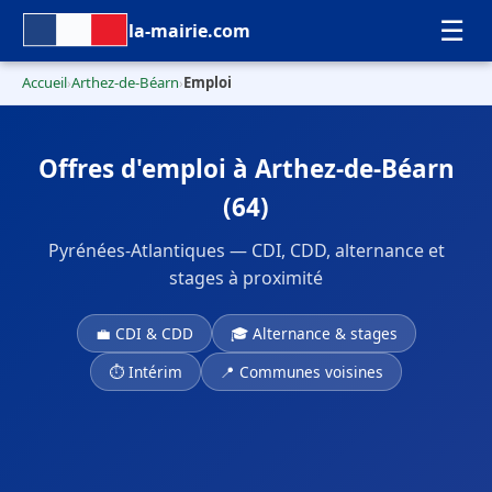
☰
la-mairie.com
Accueil
Arthez-de-Béarn
Emploi
›
›
Offres d'emploi à Arthez-de-Béarn
(64)
Pyrénées-Atlantiques — CDI, CDD, alternance et
stages à proximité
💼 CDI & CDD
🎓 Alternance & stages
⏱ Intérim
📍 Communes voisines