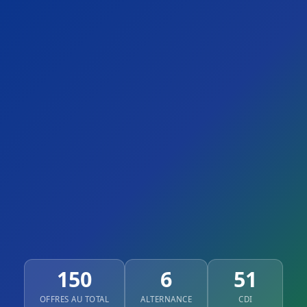
150
6
51
OFFRES AU TOTAL
ALTERNANCE
CDI