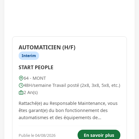
AUTOMATICIEN (H/F)
Interim
START PEOPLE
64 - MONT
48H/semaine Travail posté (2x8, 3x8, 5x8, etc.)
2 An(s)
Rattaché(e) au Responsable Maintenance, vous
êtes garant(e) du bon fonctionnement des
automatismes et des équipements de
production. À ce titre, vous serez amené(e) à :
Assurer le diagnostic des pannes électriques,
En savoir plus
Publie le 04/08/2026
automatisme et instrumentation. Réaliser les