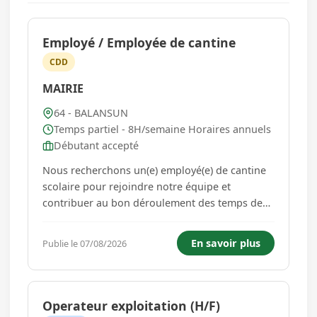
Employé / Employée de cantine
CDD
MAIRIE
64 - BALANSUN
Temps partiel - 8H/semaine Horaires annuels
Débutant accepté
Nous recherchons un(e) employé(e) de cantine
scolaire pour rejoindre notre équipe et
contribuer au bon déroulement des temps de
restauration et de récréation des enfants.
Missions principales : - Prendre en charge les
En savoir plus
Publie le 07/08/2026
enfants de l'école jusqu'au lieu de restauration -
Installer les enfants et...
Operateur exploitation (H/F)