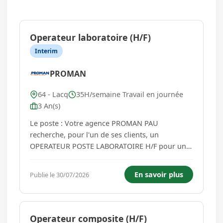
Operateur laboratoire (H/F)
Interim
PROMAN
64 - Lacq
35H/semaine Travail en journée
3 An(s)
Le poste : Votre agence PROMAN PAU
recherche, pour l'un de ses clients, un
OPERATEUR POSTE LABORATOIRE H/F pour une
prise de poste dès que possible. Lieu de
mission : LACQ (64) L'Opérateur posté réalise
En savoir plus
Publie le 30/07/2026
l'ensemble des opérations courantes de la
Section Contrôle Fabrication. Analyses Réalise
l...
Operateur composite (H/F)