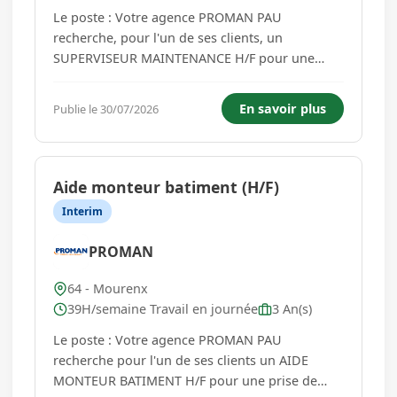
Le poste : Votre agence PROMAN PAU
recherche, pour l'un de ses clients, un
SUPERVISEUR MAINTENANCE H/F pour une
prise de poste dès que possible. Vos missions :
Coordonne les opérations de maintenance dans
En savoir plus
Publie le 30/07/2026
son domaine de compétence : mécanique
générale (chaudronnerie, tuyauterie et
accessoires,...
Aide monteur batiment (H/F)
Interim
PROMAN
64 - Mourenx
39H/semaine Travail en journée
3 An(s)
Le poste : Votre agence PROMAN PAU
recherche pour l'un de ses clients un AIDE
MONTEUR BATIMENT H/F pour une prise de