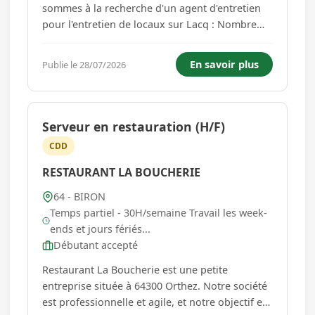
sommes à la recherche d'un agent d'entretien
pour l'entretien de locaux sur Lacq : Nombre
d'heures : 7h / semaine Horaires : 7h-8h15 du
lundi au jeudi Tâches : Entretien de locaux
En savoir plus
Publie le 28/07/2026
(sanitaires, hall) Matériel sur place (autolaveuse)
Rémunérati...
Serveur en restauration (H/F)
CDD
RESTAURANT LA BOUCHERIE
64 - BIRON
Temps partiel - 30H/semaine Travail les week-
ends et jours fériés...
Débutant accepté
Restaurant La Boucherie est une petite
entreprise située à 64300 Orthez. Notre société
est professionnelle et agile, et notre objectif est