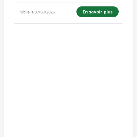
d'évoluer en permanence. Les opportunités y
sont importantes avec des ouvertures prévues
En savoir plus
Publie le 07/08/2026
dans la France entière et dans le monde. Venez
nous rejoindre po...