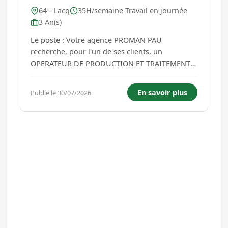
64 - Lacq
35H/semaine Travail en journée
3 An(s)
Le poste : Votre agence PROMAN PAU
recherche, pour l'un de ses clients, un
OPERATEUR DE PRODUCTION ET TRAITEMENT
DES EAUX H/F pour une prise de poste dès que
possible. Lieu de mission : LACQ (64)
En savoir plus
Publie le 30/07/2026
L'Opérateur Production et Traitement Eaux
conduit les moyens de production et Traitement
Eaux sur le t...