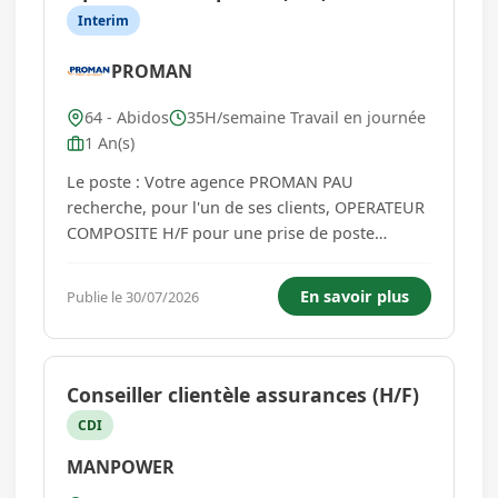
Interim
PROMAN
64 - Abidos
35H/semaine Travail en journée
1 An(s)
Le poste : Votre agence PROMAN PAU
recherche, pour l'un de ses clients, OPERATEUR
COMPOSITE H/F pour une prise de poste
immédiate. Lieu de mission : ABIDOS (64) Vos
principales missions seront: Être en charge du
En savoir plus
Publie le 30/07/2026
démarrage et de l'arrêt de la ligne de pultrusion
selon l'ordre de fabrication Effec...
Conseiller clientèle assurances (H/F)
CDI
MANPOWER