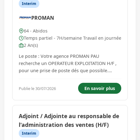
Interim
PROMAN
64 - Abidos
Temps partiel - 7H/semaine Travail en journée
2 An(s)
Le poste : Votre agence PROMAN PAU
recherche un OPERATEUR EXPLOITATION H/F ,
pour une prise de poste dés que possible.
Localisation : Abidos. Votre mission Participer
aux opérations d'arrêt, de nettoyage, de
En savoir plus
Publie le 30/07/2026
démarrage et de connexions des unités Gérer
les préparations des unités pour la prod...
Adjoint / Adjointe au responsable de
l'administration des ventes (H/F)
Interim