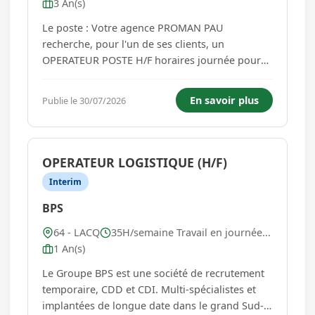
3 An(s)
Le poste : Votre agence PROMAN PAU
recherche, pour l'un de ses clients, un
OPERATEUR POSTE H/F horaires journée pour
une prise de poste dès que possible. Lieu de
mission : LACQ (64) L'Opérateur posté réalise
En savoir plus
Publie le 30/07/2026
l'ensemble des opérations courantes de la
Section Contrôle Fabrication. Analyses Réa...
OPERATEUR LOGISTIQUE (H/F)
Interim
BPS
64 - LACQ
35H/semaine Travail en journée...
1 An(s)
Le Groupe BPS est une société de recrutement
temporaire, CDD et CDI. Multi-spécialistes et
implantées de longue date dans le grand Sud-