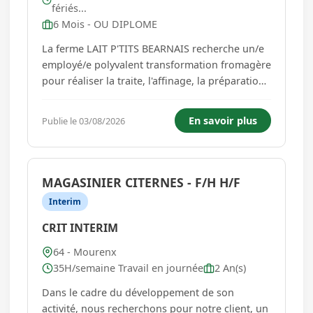
fériés...
6 Mois - OU DIPLOME
La ferme LAIT P'TITS BEARNAIS recherche un/e
employé/e polyvalent transformation fromagère
pour réaliser la traite, l'affinage, la préparation
de commande et la commercialisation Temps de
travail (en nombre de jours) : entre 3 et 5 jours
En savoir plus
Publie le 03/08/2026
Horaires de travail : 7h30 12h - 14h30 18h...
MAGASINIER CITERNES - F/H H/F
Interim
CRIT INTERIM
64 - Mourenx
35H/semaine Travail en journée
2 An(s)
Dans le cadre du développement de son
activité, nous recherchons pour notre client, un