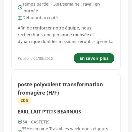
Temps partiel - 30H/semaine Travail en
journée
Débutant accepté
Afin de renforcer notre équipe, nous
recherchons une personne motivée et
dynamique dont les missions seront : - gérer la
partie snacking de la boulangerie : réalisation
des sandwichs, mise en rayon... - accueil et
En savoir plus
Publie le 05/08/2026
service aux clients, - encaissement - nettoyage
de la zone de travail Vous trava...
poste polyvalent transformation
fromagère (H/F)
CDD
EARL LAIT P'TITS BEARNAIS
64 - CASTETIS
35H/semaine Travail les week-ends et jours