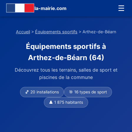
☰
la-mairie.com
Accueil
>
Équipements sportifs
> Arthez-de-Béarn
Équipements sportifs à
Arthez-de-Béarn (64)
Découvrez tous les terrains, salles de sport et
piscines de la commune
🏀 20 installations
🎯 16 types de sport
👤 1 875 habitants