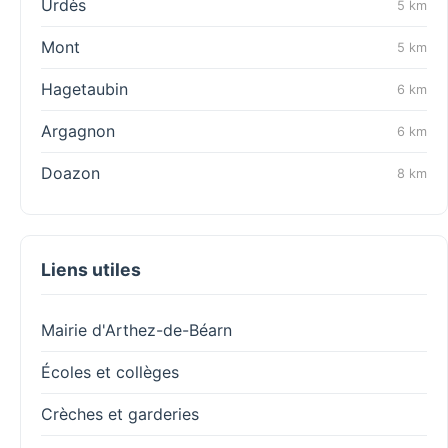
Urdès
5 km
Mont
5 km
Hagetaubin
6 km
Argagnon
6 km
Doazon
8 km
Liens utiles
Mairie d'Arthez-de-Béarn
Écoles et collèges
Crèches et garderies