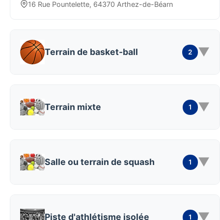
16 Rue Pountelette, 64370 Arthez-de-Béarn
▼
Terrain de basket-ball
2
▼
Terrain mixte
1
▼
Salle ou terrain de squash
1
▼
Piste d'athlétisme isolée
1