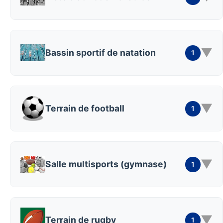
▼
Bassin sportif de natation
1
▼
Terrain de football
1
▼
Salle multisports (gymnase)
1
▼
Terrain de rugby
1