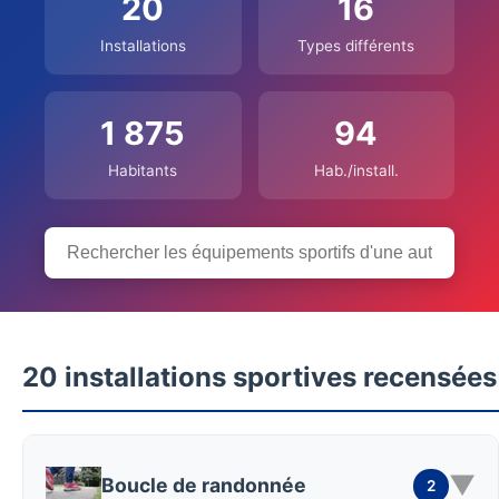
20
16
Installations
Types différents
1 875
94
Habitants
Hab./install.
20 installations sportives recensées
▼
Boucle de randonnée
2