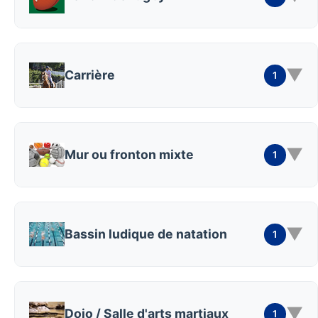
▼
Carrière
1
▼
Mur ou fronton mixte
1
▼
Bassin ludique de natation
1
▼
Dojo / Salle d'arts martiaux
1