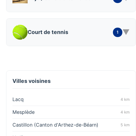
▼
Court de tennis
1
Villes voisines
Lacq
4 km
Mesplède
4 km
Castillon (Canton d'Arthez-de-Béarn)
5 km