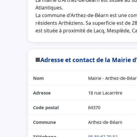
La mairie d'Arthez-de-Béarn est située au 
Atlantiques.
La commune d'Arthez-de-Béarn est une comm
résidents Arthéziens. Sa superficie est de 2
est située à proximité de Lacq, Mesplède, Ca
Adresse et contact de la Mairie 
🏢
Nom
Mairie - Arthez-de-Béa
Adresse
18 rue Lacarrère
Code postal
64370
Commune
Arthez-de-Béarn
Téléphone
05 59 67 70 52