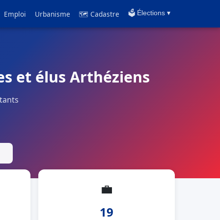
Emploi
Urbanisme
🗺 Cadastre
🗳️ Élections ▾
es et élus Arthéziens
tants
💼
19