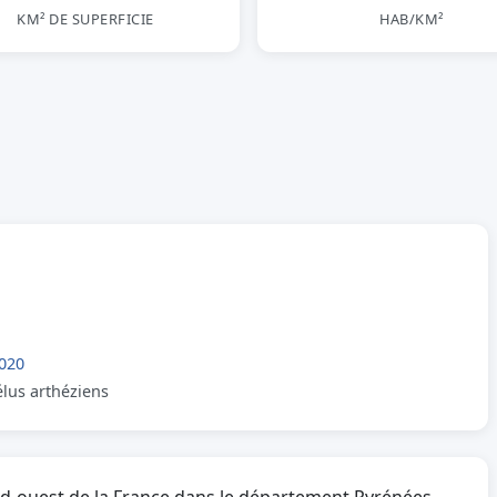
KM² DE SUPERFICIE
HAB/KM²
020
élus arthéziens