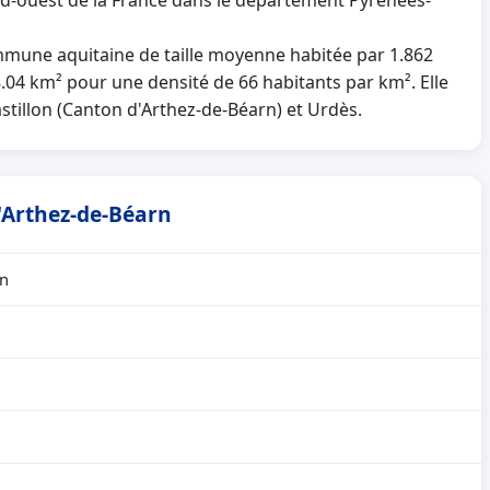
sud-ouest de la France dans le département Pyrénées-
une aquitaine de taille moyenne habitée par 1.862
8.04 km² pour une densité de 66 habitants par km². Elle
stillon (Canton d'Arthez-de-Béarn) et Urdès.
d'Arthez-de-Béarn
rn