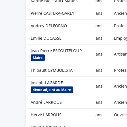
Karine BROCARD MARES
ans
Profes
Pierre CASTERA-GARLY
ans
Ancien
Audrey DELFORNO
ans
Profes
Emilie DUCASSE
ans
Employ
Jean-Pierre ESCOUTELOUP
ans
Artisa
Maire
Thibault GYMBOLISTA
ans
Profes
Joseph LAGARDE
ans
Ancien
4ème adjoint au Maire
André LARROUS
ans
Ancien
Hervé LARROUS
ans
Ouvrier