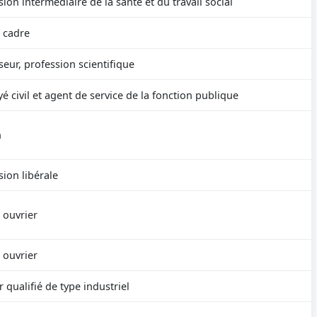
sion intermédiaire de la santé et du travail social
 cadre
seur, profession scientifique
é civil et agent de service de la fonction publique
n
sion libérale
 ouvrier
 ouvrier
 qualifié de type industriel