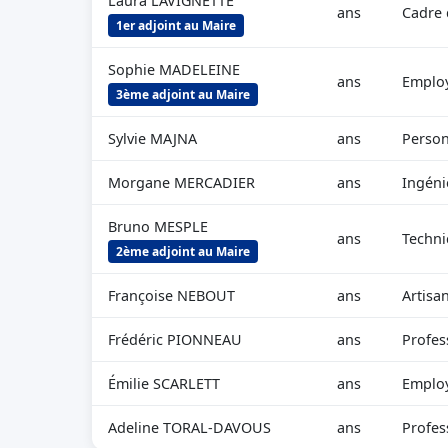
Laura LAVIGNETTE
ans
Cadre 
1er adjoint au Maire
Sophie MADELEINE
ans
Employ
3ème adjoint au Maire
Sylvie MAJNA
ans
Person
Morgane MERCADIER
ans
Ingéni
Bruno MESPLE
ans
Techni
2ème adjoint au Maire
Françoise NEBOUT
ans
Artisa
Frédéric PIONNEAU
ans
Profes
Émilie SCARLETT
ans
Employ
Adeline TORAL-DAVOUS
ans
Profes