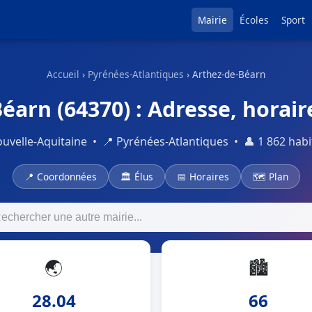
Mairie
Écoles
Sport
Accueil
›
Pyrénées-Atlantiques
› Arthez-de-Béarn
éarn (64370) : Adresse, horair
ouvelle-Aquitaine • 📍 Pyrénées-Atlantiques • 👤 1 862 habi
📍 Coordonnées
🏛 Élus
📅 Horaires
🗺 Plan
🌏
🏙
28.04
66