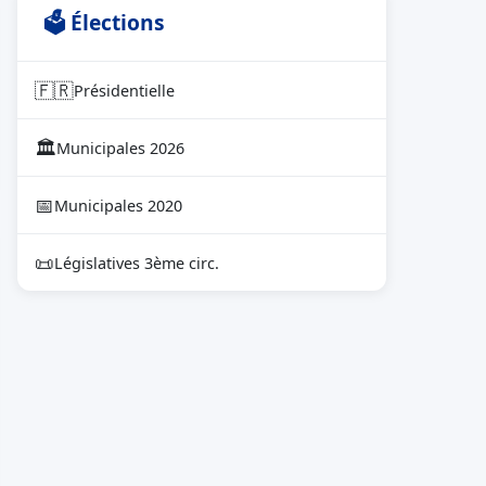
🗳 Élections
🇫🇷
Présidentielle
🏛
Municipales 2026
📅
Municipales 2020
📜
Législatives 3ème circ.