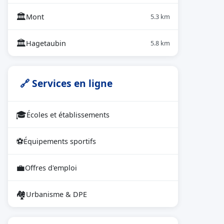
🏛
Mont
5.3 km
🏛
Hagetaubin
5.8 km
🔗 Services en ligne
🎓
Écoles et établissements
⚽
Équipements sportifs
💼
Offres d'emploi
🏘
Urbanisme & DPE