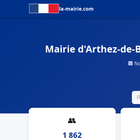
la-mairie.com
Mairie d'Arthez-de-B
🏢 N
👥
1 862