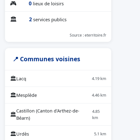
🎮
0
lieux de loisirs
🏛
2
services publics
Source : eterritoire.fr
📍 Communes voisines
🏛
Lacq
4.19 km
🏛
Mesplède
4.46 km
Castillon (Canton d'Arthez-de-
4.85
🏛
km
Béarn)
🏛
Urdès
5.1 km