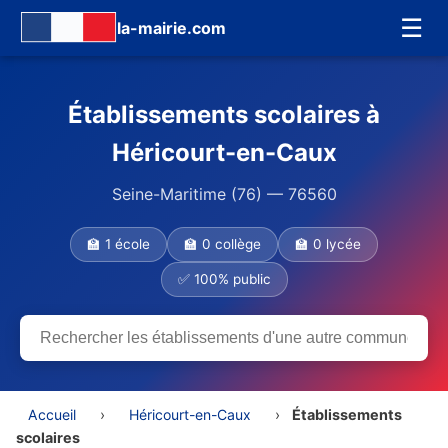
☰
la-mairie.com
Établissements scolaires à
Héricourt-en-Caux
Seine-Maritime (76) — 76560
🏫 1 école
🏫 0 collège
🏫 0 lycée
✅ 100% public
Accueil
›
Héricourt-en-Caux
›
Établissements
scolaires