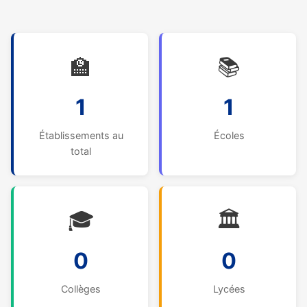
🏫
📚
1
1
Établissements au
Écoles
total
🎓
🏛️
0
0
Collèges
Lycées