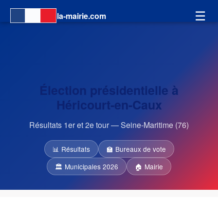
☰
la-mairie.com
Élection présidentielle à
Héricourt-en-Caux
Résultats 1er et 2e tour — Seine-Maritime (76)
📊 Résultats
🏫 Bureaux de vote
🏛 Municipales 2026
🏠 Mairie