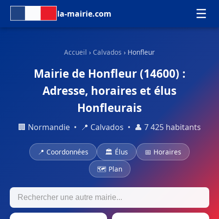
☰
la-mairie.com
Accueil
›
Calvados
› Honfleur
Mairie de Honfleur (14600) :
Adresse, horaires et élus
Honfleurais
🏢 Normandie • 📍 Calvados • 👤 7 425 habitants
📍 Coordonnées
🏛 Élus
📅 Horaires
🗺 Plan