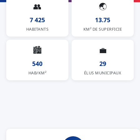
👥
🌏
7 425
13.75
HABITANTS
KM² DE SUPERFICIE
🏙
💼
540
29
HAB/KM²
ÉLUS MUNICIPAUX