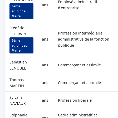
Employé administratif
ans
8ème
d'entreprise
adjoint au
Maire
Frédéric
Profession intermédiaire
LEFEBVRE
ans
administrative de la fonction
5ème
publique
adjoint au
Maire
Sébastien
ans
Commerçant et assimilé
LENOBLE
Thomas
ans
Commerçant et assimilé
MARTIN
Sylvain
ans
Profession libérale
NAVIAUX
Stéphanie
Cadre administratif et
ans