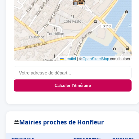
Leaflet
|
©
OpenStreetMap
contributors
Calculer l'itinéraire
Mairies proches de Honfleur
🏛