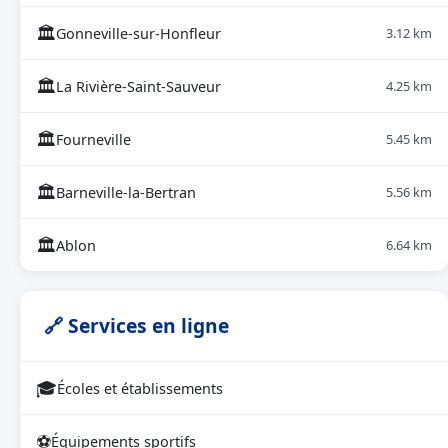
🏛
Gonneville-sur-Honfleur
3.12 km
🏛
La Rivière-Saint-Sauveur
4.25 km
🏛
Fourneville
5.45 km
🏛
Barneville-la-Bertran
5.56 km
🏛
Ablon
6.64 km
🔗 Services en ligne
🎓
Écoles et établissements
⚽
Équipements sportifs