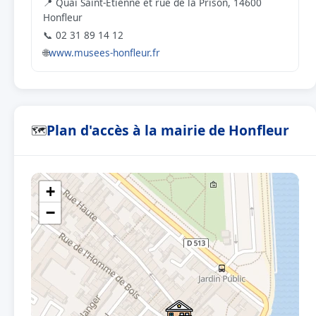
📍 Quai Saint-Etienne et rue de la Prison, 14600
Honfleur
📞 02 31 89 14 12
🌐
www.musees-honfleur.fr
Plan d'accès à la mairie de Honfleur
🗺
+
−