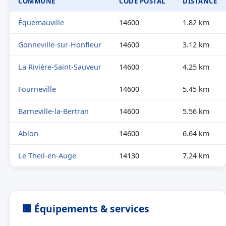
COMMUNE
CODE POSTAL
DISTANCE
Équemauville
14600
1.82 km
Gonneville-sur-Honfleur
14600
3.12 km
La Rivière-Saint-Sauveur
14600
4.25 km
Fourneville
14600
5.45 km
Barneville-la-Bertran
14600
5.56 km
Ablon
14600
6.64 km
Le Theil-en-Auge
14130
7.24 km
🏢 Équipements & services