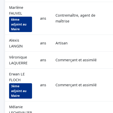
Marlène
FAUVEL
Contremaître, agent de
ans
6ème
maîtrise
adjoint au
Maire
Alexis
ans
Artisan
LANGIN
Véronique
ans
Commerçant et assimilé
LAQUERRE
Erwan LE
FLOCH
ans
Commerçant et assimilé
3ème
adjoint au
Maire
Mélanie
LECHEVALIER