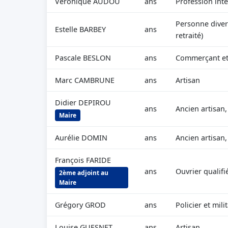
Véronique AUDOU
ans
Profession inte
Personne diver
Estelle BARBEY
ans
retraité)
Pascale BESLON
ans
Commerçant et
Marc CAMBRUNE
ans
Artisan
Didier DEPIROU
ans
Ancien artisan
Maire
Aurélie DOMIN
ans
Ancien artisan
François FARIDE
ans
Ouvrier qualifi
2ème adjoint au
Maire
Grégory GROD
ans
Policier et mili
Louise GUESNET
ans
Artisan