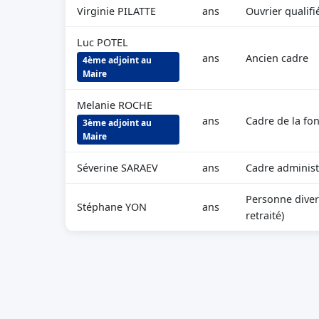
Virginie PILATTE
ans
Ouvrier qualifi
Luc POTEL
ans
Ancien cadre
4ème adjoint au
Maire
Melanie ROCHE
ans
Cadre de la fo
3ème adjoint au
Maire
Séverine SARAEV
ans
Cadre administ
Personne diver
Stéphane YON
ans
retraité)