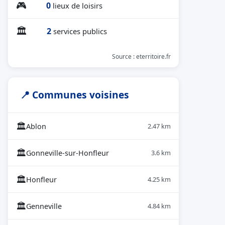
🎮
0
lieux de loisirs
🏛
2
services publics
Source : eterritoire.fr
📍 Communes voisines
🏛
Ablon
2.47 km
🏛
Gonneville-sur-Honfleur
3.6 km
🏛
Honfleur
4.25 km
🏛
Genneville
4.84 km