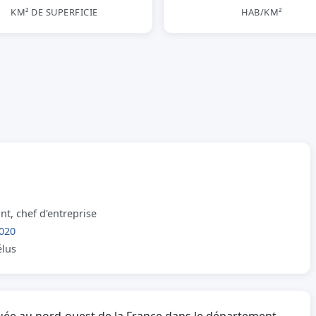
KM² DE SUPERFICIE
HAB/KM²
t, chef d'entreprise
020
élus