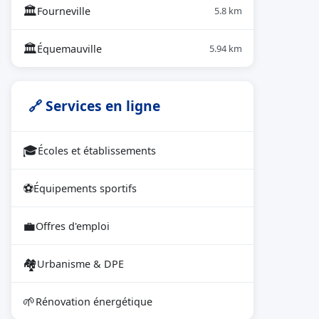
🏛
Fourneville
5.8 km
🏛
Équemauville
5.94 km
🔗 Services en ligne
🎓
Écoles et établissements
⚽
Équipements sportifs
💼
Offres d'emploi
🏘
Urbanisme & DPE
🌱
Rénovation énergétique