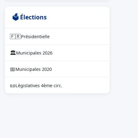
🗳 Élections
🇫🇷
Présidentielle
🏛
Municipales 2026
📅
Municipales 2020
📜
Législatives 4ème circ.