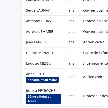
Serge LAUNAY
ans
Ouvrier qualifi
Anthony LEBAS
ans
Profession libé
Aurélie LEMAIRE
ans
Ouvrier qualifi
Jean MARCHIS
ans
Ancien cadre
Gerard MENARD
ans
Cadre de la fo
Ludovic MESSU
ans
Ingénieur et c
Anne PETIT
ans
Ancien cadre
1er adjoint au Maire
Jessica PEYROCHE
ans
Professeur des 
5ème adjoint au
Maire