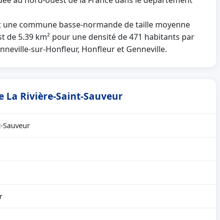
ituée au nord-ouest de la France dans le département
st une commune basse-normande de taille moyenne
est de 5.39 km² pour une densité de 471 habitants par
onneville-sur-Honfleur, Honfleur et Genneville.
de La Rivière-Saint-Sauveur
nt-Sauveur
r