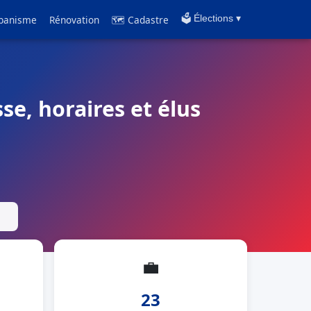
banisme
Rénovation
🗺 Cadastre
🗳️ Élections ▾
se, horaires et élus
💼
23