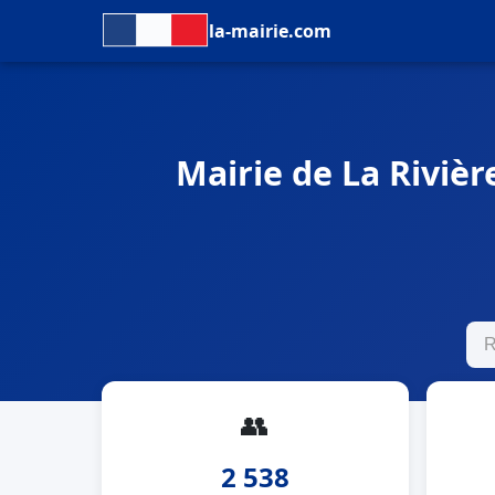
la-mairie.com
Mairie de La Rivièr
👥
2 538