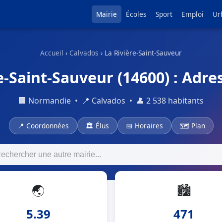
Mairie
Écoles
Sport
Emploi
Ur
Accueil
›
Calvados
› La Rivière-Saint-Sauveur
e-Saint-Sauveur (14600) : Adres
🏢 Normandie • 📍 Calvados • 👤 2 538 habitants
📍 Coordonnées
🏛 Élus
📅 Horaires
🗺 Plan
🌏
🏙
5.39
471