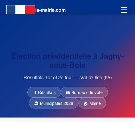
☰
la-mairie.com
Élection présidentielle à Jagny-
sous-Bois
Résultats 1er et 2e tour — Val-d'Oise (95)
📊 Résultats
🏫 Bureaux de vote
🏛 Municipales 2026
🏠 Mairie