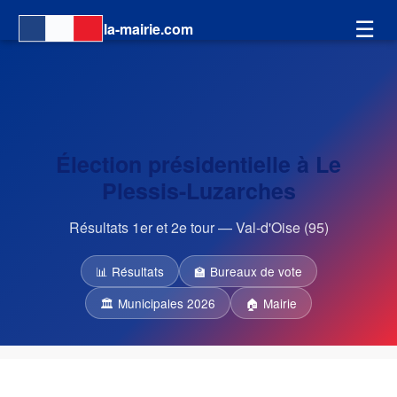
☰
la-mairie.com
Élection présidentielle à Le
Plessis-Luzarches
Résultats 1er et 2e tour — Val-d'Oise (95)
📊 Résultats
🏫 Bureaux de vote
🏛 Municipales 2026
🏠 Mairie