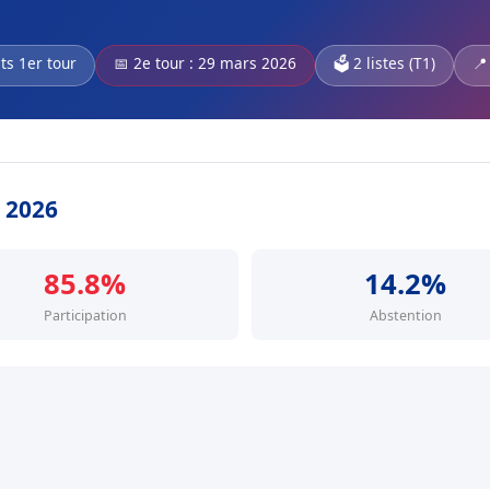
ts 1er tour
📅 2e tour : 29 mars 2026
🗳️ 2 listes (T1)
📍
s 2026
85.8%
14.2%
Participation
Abstention