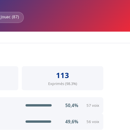
 Jouac (87)
113
Exprimés (98.3%)
50,4%
57 voix
49,6%
56 voix