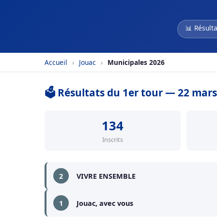
📊 Résulta
Accueil
›
Jouac
›
Municipales 2026
🗳️ Résultats du 1er tour — 22 mar
134
Inscrits
2
VIVRE ENSEMBLE
1
Jouac, avec vous