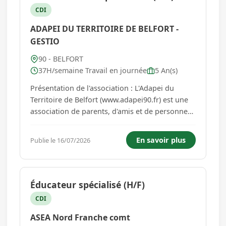
CDI
ADAPEI DU TERRITOIRE DE BELFORT -
GESTIO
90 - BELFORT
37H/semaine Travail en journée
5 An(s)
Présentation de l'association : L'Adapei du
Territoire de Belfort (www.adapei90.fr) est une
association de parents, d'amis et de personnes
confrontées au handicap mental (projet
associatif global disponible en téléchargement
En savoir plus
Publie le 16/07/2026
sur le site ou sur demande à
contact@adapei90.fr). Elle accueille et a...
Éducateur spécialisé (H/F)
CDI
ASEA Nord Franche comt