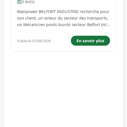
3 An(s)
Manpower BELFORT INDUSTRIE recherche pour
son client, un acteur du secteur des transports,
un Mécanicien poids lourds secteur Belfort (H/F)
Vous aimez quand ça sent la mécanique ? Vous
savez reconnaître une panne au bruit du
En savoir plus
Publie le 07/08/2026
moteur ? Alors, vous êtes peut-être la personne
qu'il nous faut : ...