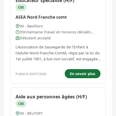
Éducateur spécialisé (H/F)
CDI
ASEA Nord Franche comt
90 - Bavilliers
35H/semaine Travail en horaires décalés...
Débutant accepté
L'Association de Sauvegarde de l'Enfant à
l'Adulte Nord Franche-Comté, régie par la loi du
1er juillet 1901, à but non lucratif, est engagée
dans l'accompagnement social, éducatif et
médical d'enfants, d'adolescents ainsi que de
En savoir plus
Publie le 29/07/2026
leur famille rencontrant des difficultés. Ses
actions se décli...
Aide aux personnes âgées (H/F)
CDI
90 - BELFORT