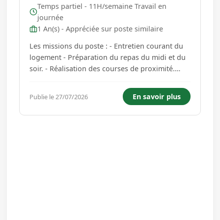
Temps partiel - 11H/semaine Travail en
journée
1 An(s) - Appréciée sur poste similaire
Les missions du poste : - Entretien courant du
logement - Préparation du repas du midi et du
soir. - Réalisation des courses de proximité.
Horaire : 44 heures mensuelles 2h du Lundi au
Vendredi + 2h un Samedi sur deux Les
En savoir plus
Publie le 27/07/2026
modalités horaires seront définies d'un
commun accord entre l'employeur ...