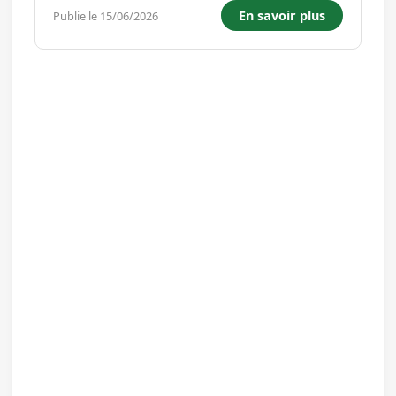
participation à leur encadrement au cours du
En savoir plus
Publie le 15/06/2026
temps périscolaire ou de loisirs les mercredis et
durant les vacances...