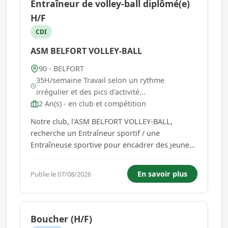
Entraîneur de volley-ball diplômé(e)
H/F
CDI
ASM BELFORT VOLLEY-BALL
90 - BELFORT
35H/semaine Travail selon un rythme
irrégulier et des pics d'activité...
2 An(s) - en club et compétition
Notre club, l'ASM BELFORT VOLLEY-BALL,
recherche un Entraîneur sportif / une
Entraîneuse sportive pour encadrer des jeunes
entre 8 et 18 ans dans cette activité
(entraînements et compétitions). > Encadrement
En savoir plus
Publie le 07/08/2026
en autonomie. > Disponibilité soirs et weekend
demandés. > Expérience dans le mon...
Boucher (H/F)