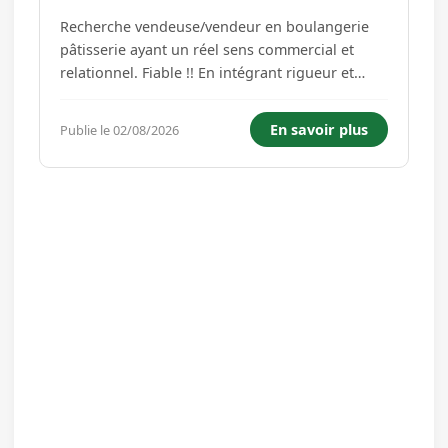
Recherche vendeuse/vendeur en boulangerie
pâtisserie ayant un réel sens commercial et
relationnel. Fiable !! En intégrant rigueur et
ponctualité ainsi que dynamisme vous saurez
réaliser avec implication les tâches qui vous
En savoir plus
Publie le 02/08/2026
seront confiées Poste à temps plein 35h
semaine Travail le dimanch...