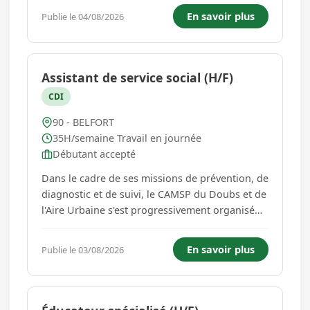
l'accueil des enfants et des parents,
En savoir plus
Publie le 04/08/2026
l'encadrement direct des enfants - Être garant
de la sécurité physique et de la ...
Assistant de service social (H/F)
CDI
90 - BELFORT
35H/semaine Travail en journée
Débutant accepté
Dans le cadre de ses missions de prévention, de
diagnostic et de suivi, le CAMSP du Doubs et de
l'Aire Urbaine s'est progressivement organisé
en "guichet unique" afin de simplifier les
parcours des parents ayant des inquiétudes
En savoir plus
Publie le 03/08/2026
concernant le développement de leur enfant.
Aussi, le CAMSP porte a...