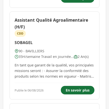
conception et la modélisation de projets bois :
Réalisation des plans d'exéc...
Assistant Qualité Agroalimentaire
(H/F)
CDD
SOBAGEL
90 - BAVILLIERS
35H/semaine Travail en journée...
2 An(s)
En tant que garant de la qualité, vos principales
missions seront : - Assurer la conformité des
produits selon les normes en vigueur - Maitrise
de l'outil IFS Food - Superviser et coordonner
les contrôles qualité tout au long de la chaîne
En savoir plus
Publie le 06/08/2026
de production - Participer au développement et
à la mi...