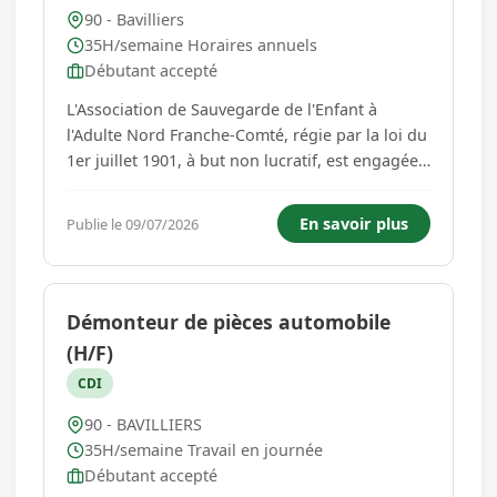
90 - Bavilliers
35H/semaine Horaires annuels
Débutant accepté
L'Association de Sauvegarde de l'Enfant à
l'Adulte Nord Franche-Comté, régie par la loi du
1er juillet 1901, à but non lucratif, est engagée
dans l'accompagnement social, éducatif et
médical d'enfants, d'adolescents ainsi que de
En savoir plus
Publie le 09/07/2026
leur famille rencontrant des difficultés. Ses
actions se décli...
Démonteur de pièces automobile
(H/F)
CDI
90 - BAVILLIERS
35H/semaine Travail en journée
Débutant accepté