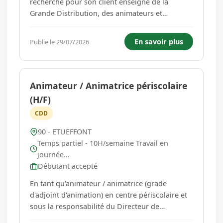
recherche pour son client enseigne de la
Grande Distribution, des animateurs et
animatrices/ Conseils en Vins, avec compétence
confirmée dans le domaine des vins. ** Mission
En savoir plus
Publie le 29/07/2026
du 21 septembre au 10 octobre 2026 inclus ***
Poste à Valdoie En tant qu' Ambass...
Animateur / Animatrice périscolaire
(H/F)
CDD
90 - ETUEFFONT
Temps partiel - 10H/semaine Travail en
journée...
Débutant accepté
En tant qu'animateur / animatrice (grade
d'adjoint d'animation) en centre périscolaire et
sous la responsabilité du Directeur de
structure, vous aurez pour mission : - Assurer