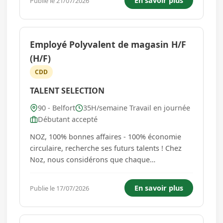
En savoir plus
Publie le 21/07/2026
des produits et le respect des standards qualité.
Vos principales responsabilités ...
Employé Polyvalent de magasin H/F
(H/F)
CDD
TALENT SELECTION
90 - Belfort
35H/semaine Travail en journée
Débutant accepté
NOZ, 100% bonnes affaires - 100% économie
circulaire, recherche ses futurs talents ! Chez
Noz, nous considérons que chaque
collaborateur est un talent et tous les profils
sont les bienvenus Envie de rejoindre un projet
En savoir plus
Publie le 17/07/2026
ambitieux ? Devenez Employé(e) Polyvalent(e)
du Magasin de Belfort (90) ! A...