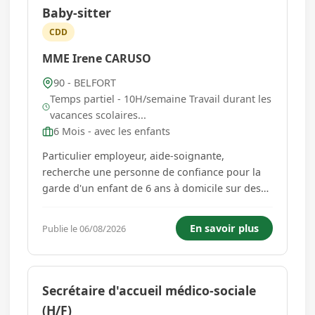
Baby-sitter
CDD
MME Irene CARUSO
90 - BELFORT
Temps partiel - 10H/semaine Travail durant les
vacances scolaires...
6 Mois - avec les enfants
Particulier employeur, aide-soignante,
recherche une personne de confiance pour la
garde d'un enfant de 6 ans à domicile sur des
créneaux spécifiques en fonction du rythme
scolaire ou des vacances pour l'année scolaire
En savoir plus
Publie le 06/08/2026
2026-2027. Prise de poste au 1/09. Missions
princ...
Secrétaire d'accueil médico-sociale
(H/F)