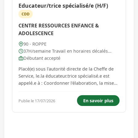
Educateur/trice spécialisé/e (H/F)
CDD
CENTRE RESSOURCES ENFANCE &
ADOLESCENCE
90 - ROPPE
37H/semaine Travail en horaires décalés...
Débutant accepté
Placé(e) sous l'autorité directe de la Cheffe de
Service, le.la éducateur.trice spécialisé.e est
appelé.e à : Coordonner l'élaboration, la mise
en œuvre et l'évaluation du projet personnalisé
d'accompagnement en lien avec l'accueil de jour
En savoir plus
Publie le 17/07/2026
et les partenaires extérieurs Assurer auprès d...