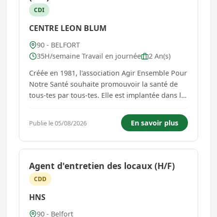
CDI
CENTRE LEON BLUM
90 - BELFORT
35H/semaine Travail en journée
2 An(s)
Créée en 1981, l'association Agir Ensemble Pour
Notre Santé souhaite promouvoir la santé de
tous-tes par tous-tes. Elle est implantée dans le
quartier des Résidences à Belfort. Elle porte le
centre de santé polyvalent Léon Blum à Belfort
En savoir plus
Publie le 05/08/2026
qui propose une offre de soins de premier
recours ...
Agent d'entretien des locaux (H/F)
CDD
HNS
90 - Belfort