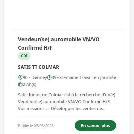
Vendeur(se) automobile VN/VO
Confirmé H/F
CDI
SATIS TT COLMAR
90 - Denney
39H/semaine Travail en journée
2 An(s)
Satis Industrie Colmar est à la recherche d'un(e)
Vendeur(se) automobile VN/VO Confirmé H/F.
Vos missions : - Développer les ventes de
véhicules neufs et d'occasion auprès d'une
clientèle de particuliers et de professionnels. -
En savoir plus
Publie le 07/08/2026
Prospecter activement de nouveaux clients et