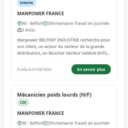
Interim
MANPOWER FRANCE
90 - Belfort
35H/semaine Travail en journée
2 An(s)
Manpower BELFORT INDUSTRIE recherche pour
son client, un acteur du secteur de la grande
distribution, un Boucher Secteur Valdoie (H/F)
Nous recherchons pour l'un de nos clients un(e)
boucher(e) expérimenté(e) dans le cadre d'une
En savoir plus
Publie le 07/08/2026
mission d'intérim longue durée. Au sein d'une
équipe dynamique, vo...
Mécanicien poids lourds (H/F)
CDI
MANPOWER FRANCE
90 - Belfort
35H/semaine Travail en journée