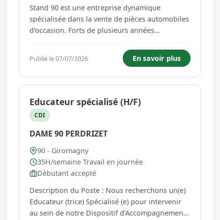
Stand 90 est une entreprise dynamique
spécialisée dans la vente de pièces automobiles
d'occasion. Forts de plusieurs années
d'expérience, nous mettons un point d'honneur
à fournir à nos clients des pièces de qualité à
En savoir plus
Publie le 07/07/2026
des prix compétitifs, tout en respectant les
normes écologiques et les...
Educateur spécialisé (H/F)
CDI
DAME 90 PERDRIZET
90 - Giromagny
35H/semaine Travail en journée
Débutant accepté
Description du Poste : Nous recherchons un(e)
Educateur (trice) Spécialisé (e) pour intervenir
au sein de notre Dispositif d'Accompagnement