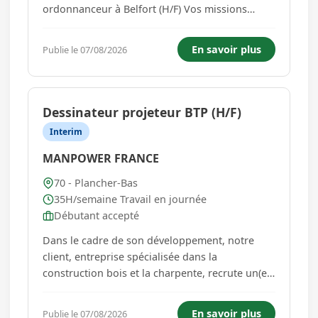
ordonnanceur à Belfort (H/F) Vos missions
seront les suivantes : Gérer les ordres de
Planification. Vérifier le contenu des ordres
En savoir plus
Publie le 07/08/2026
planifiés, les lancer pour les transformer en
ordre de fabrication. Dé...
Dessinateur projeteur BTP (H/F)
Interim
MANPOWER FRANCE
70 - Plancher-Bas
35H/semaine Travail en journée
Débutant accepté
Dans le cadre de son développement, notre
client, entreprise spécialisée dans la
construction bois et la charpente, recrute un(e)
Dessinateur(trice) charpente bois. Au sein du
bureau d'études, vous intervenez sur la
En savoir plus
Publie le 07/08/2026