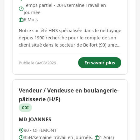
Temps partiel - 20H/semaine Travail en
journée
6 Mois
Notre société HNS spécialisée dans le nettoyage
depuis 1990 recherche pour le compte de son
client situé dans le secteur de Belfort (90) un(e)
agent(e) de propreté. Vos principales missions :
- Vous êtes chargé(e) de la réalisation des
En savoir plus
Publie le 04/08/2026
travaux nécessaires au nettoyage et à l'entretien
d...
Vendeur / Vendeuse en boulangerie-
pâtisserie (H/F)
CDI
MD JOANNES
90 - OFFEMONT
35H/semaine Travail en journée...
1 An(s)