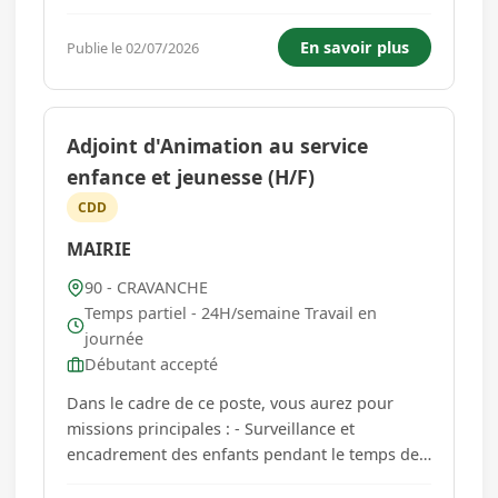
Médico-Educatif en internat. Sous la
responsabilité du chef de service, vous
En savoir plus
Publie le 02/07/2026
accompagnerez des jeunes en situation de
handicap dans leur parcours et leur p...
Adjoint d'Animation au service
enfance et jeunesse (H/F)
CDD
MAIRIE
90 - CRAVANCHE
Temps partiel - 24H/semaine Travail en
journée
Débutant accepté
Dans le cadre de ce poste, vous aurez pour
missions principales : - Surveillance et
encadrement des enfants pendant le temps de
cantine et après l'école - Accueil des enfants et