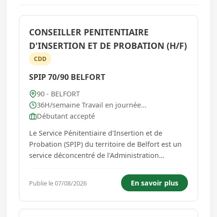
CONSEILLER PENITENTIAIRE
D'INSERTION ET DE PROBATION (H/F)
CDD
SPIP 70/90 BELFORT
90 - BELFORT
36H/semaine Travail en journée...
Débutant accepté
Le Service Pénitentiaire d'Insertion et de
Probation (SPIP) du territoire de Belfort est un
service déconcentré de l'Administration
Pénitentiaire qui dépend du Ministère de la
Justice. La mission principale du SPIP est la
En savoir plus
Publie le 07/08/2026
prévention de la récidive. DESCRIPTIF DES
MISSIONS PRINCIPALES DU...