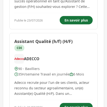
succès opérationnel en tant qu'Assistant de
gestion (F/H) souhaitez-vous explorer ? Cette
fonction englobe diverses responsabilités
administratives au sein d'une société de
En savoir plus
Publie le 23/07/2026
services, en garantissant le bon fonctionnement
du standard et de l'accueil...
Assistant Qualité (h/f) (H/F)
CDI
ADECCO
90 - Bavilliers
35H/semaine Travail en journée
6 Mois
Adecco recrute pour l'un de ses clients, acteur
reconnu du secteur agroalimentaire, un(e)
Assistant(e) Qualité (H/F). Dans un
environnement exigeant et normé, vous
contribuez activement à garantir la conformité