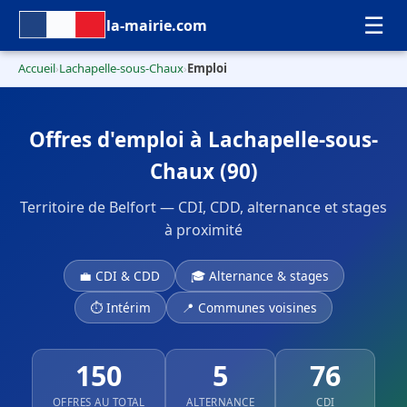
☰
la-mairie.com
Accueil
Lachapelle-sous-Chaux
Emploi
›
›
Offres d'emploi à Lachapelle-sous-
Chaux (90)
Territoire de Belfort — CDI, CDD, alternance et stages
à proximité
💼 CDI & CDD
🎓 Alternance & stages
⏱ Intérim
📍 Communes voisines
150
5
76
OFFRES AU TOTAL
ALTERNANCE
CDI