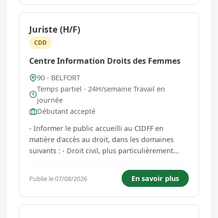
développer votre po...
Juriste (H/F)
CDD
Centre Information Droits des Femmes
90 - BELFORT
Temps partiel - 24H/semaine Travail en
journée
Débutant accepté
- Informer le public accueilli au CIDFF en
matière d'accès au droit, dans les domaines
suivants : - Droit civil, plus particulièrement
droit des personnes/de la famille - Droit des
étrangers - Droit pénal - Droit de fonction
En savoir plus
Publie le 07/08/2026
publique - Et toute législation relative aux
discriminations sexistes...