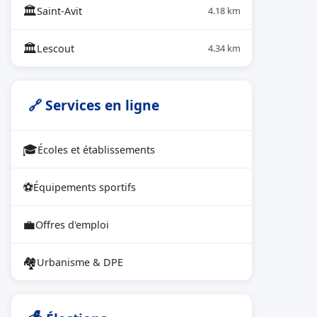
🏛
Saint-Avit
4.18 km
🏛
Lescout
4.34 km
🔗 Services en ligne
🎓
Écoles et établissements
⚽
Équipements sportifs
💼
Offres d'emploi
🏘
Urbanisme & DPE