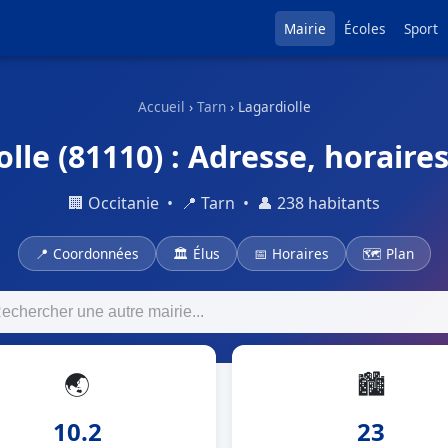
Mairie
Écoles
Sport
Accueil
›
Tarn
› Lagardiolle
lle (81110) : Adresse, horaires
🏢 Occitanie • 📍 Tarn • 👤 238 habitants
📍 Coordonnées
🏛 Élus
📅 Horaires
🗺 Plan
🌏
🏙
10.2
23