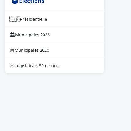
🗳 Élections
🇫🇷
Présidentielle
🏛
Municipales 2026
📅
Municipales 2020
📜
Législatives 3ème circ.