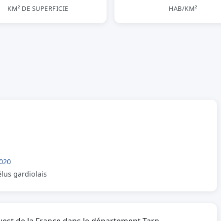
KM² DE SUPERFICIE
HAB/KM²
020
élus gardiolais