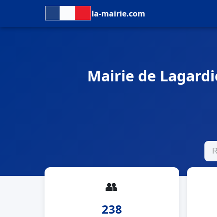
la-mairie.com
Mairie de Lagardio
👥
238