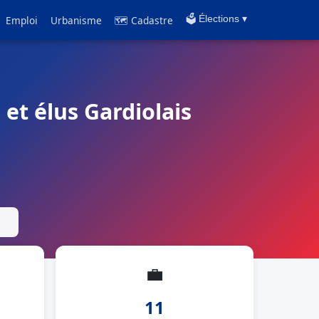
Emploi
Urbanisme
🗺 Cadastre
🗳️ Élections ▾
 et élus Gardiolais
💼
11