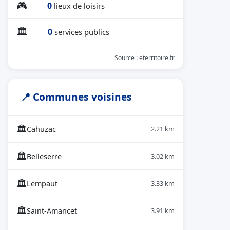
🎮
0
lieux de loisirs
🏛
0
services publics
Source : eterritoire.fr
📍 Communes voisines
🏛
Cahuzac
2.21 km
🏛
Belleserre
3.02 km
🏛
Lempaut
3.33 km
🏛
Saint-Amancet
3.91 km