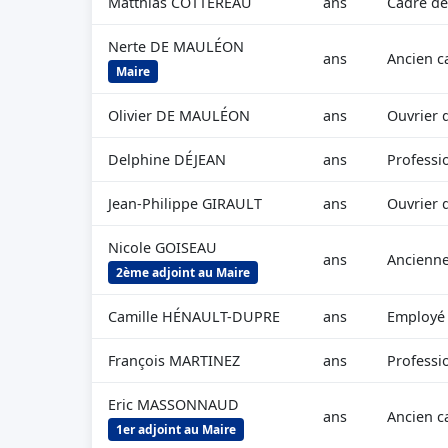
Matthias COTTEREAU
ans
Cadre de
Nerte DE MAULÉON
ans
Ancien c
Maire
Olivier DE MAULÉON
ans
Ouvrier 
Delphine DÉJEAN
ans
Professio
Jean-Philippe GIRAULT
ans
Ouvrier q
Nicole GOISEAU
ans
Ancienne
2ème adjoint au Maire
Camille HÉNAULT-DUPRE
ans
Employé 
François MARTINEZ
ans
Professio
Eric MASSONNAUD
ans
Ancien c
1er adjoint au Maire