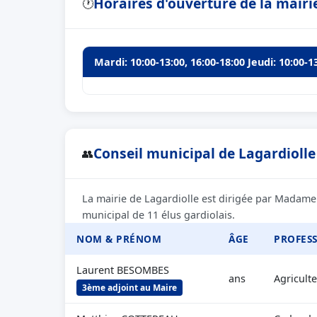
Horaires d'ouverture de la mairi
🕐
Mardi: 10:00-13:00, 16:00-18:00 Jeudi: 10:00-1
Conseil municipal de Lagardiolle 
👥
La mairie de Lagardiolle est dirigée par Madam
municipal de 11 élus gardiolais.
NOM & PRÉNOM
ÂGE
PROFES
Laurent BESOMBES
ans
Agricult
3ème adjoint au Maire