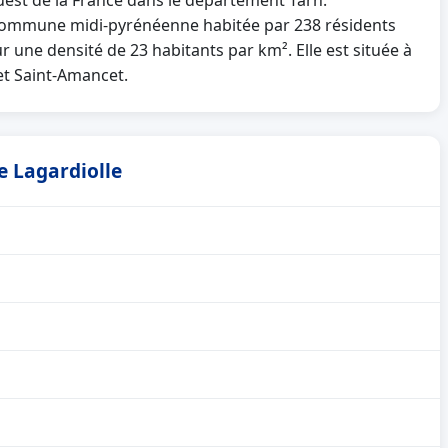
ouest de la France dans le département Tarn.
commune midi-pyrénéenne habitée par 238 résidents
r une densité de 23 habitants par km². Elle est située à
et Saint-Amancet.
e Lagardiolle