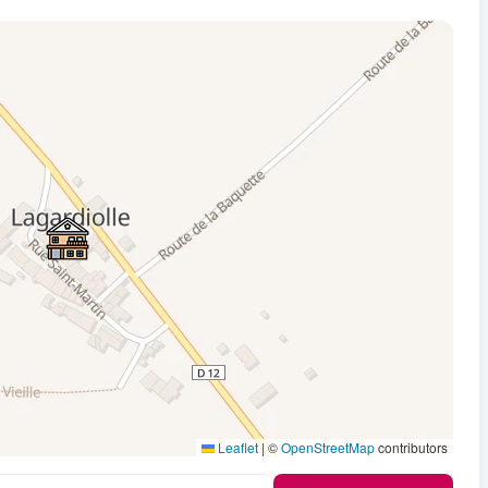
Leaflet
|
©
OpenStreetMap
contributors