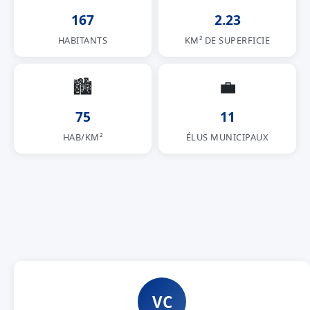
167
2.23
HABITANTS
KM² DE SUPERFICIE
🏙
💼
75
11
HAB/KM²
ÉLUS MUNICIPAUX
VC