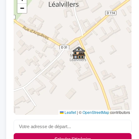
−
Leaflet
|
©
OpenStreetMap
contributors