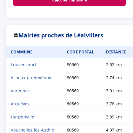
Calculer l'itinéraire
Mairies proches de Léalvillers
🏛
COMMUNE
CODE POSTAL
DISTANCE
Louvencourt
80560
2.52 km
Acheux-en-Amiénois
80560
2.74 km
Varennes
80560
3.01 km
Arquèves
80560
3.78 km
Harponville
80560
3.89 km
Vauchelles-lès-Authie
80560
4.97 km