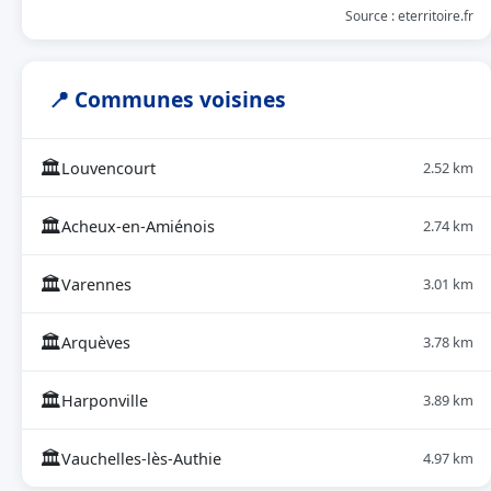
Source : eterritoire.fr
📍 Communes voisines
🏛
Louvencourt
2.52 km
🏛
Acheux-en-Amiénois
2.74 km
🏛
Varennes
3.01 km
🏛
Arquèves
3.78 km
🏛
Harponville
3.89 km
🏛
Vauchelles-lès-Authie
4.97 km