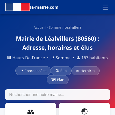
☰
la-mairie.com
Accueil
›
Somme
› Léalvillers
Mairie de Léalvillers (80560) :
Adresse, horaires et élus
🏢 Hauts-De-France • 📍 Somme • 👤 167 habitants
📍 Coordonnées
🏛 Élus
📅 Horaires
🗺 Plan
👥
🌏