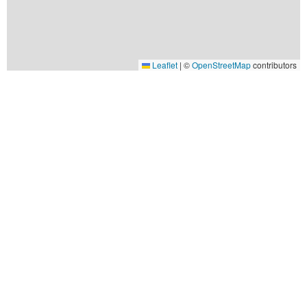
Leaflet
|
©
OpenStreetMap
contributors