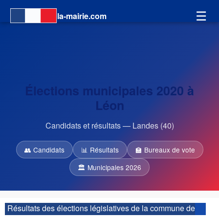
☰
la-mairie.com
Élections municipales 2020 à
Léon
Candidats et résultats — Landes (40)
👥 Candidats
📊 Résultats
🏫 Bureaux de vote
🏛 Municipales 2026
Résultats des élections législatives de la commune de
Léon :
| 1ère circonscription