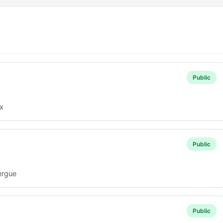
Public
x
Public
ergue
Public