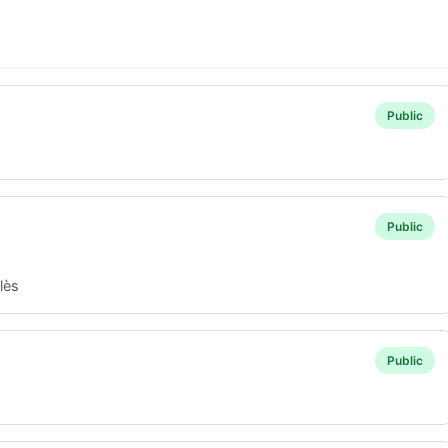
Public
Public
lès
Public