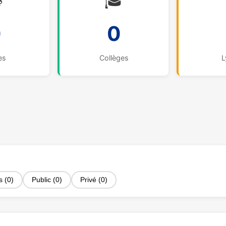

🎓
0
0
es
Collèges
L
s (0)
Public (0)
Privé (0)