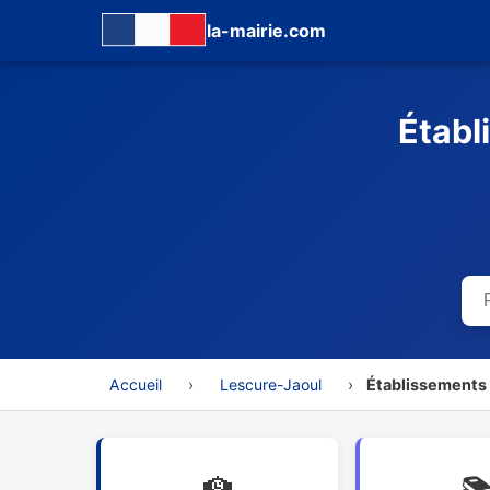
la-mairie.com
Établ
Accueil
›
Lescure-Jaoul
›
Établissements 