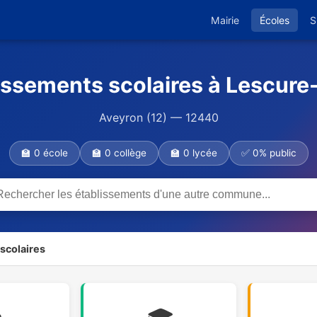
Mairie
Écoles
S
issements scolaires à Lescure
Aveyron (12) — 12440
🏫 0 école
🏫 0 collège
🏫 0 lycée
✅ 0% public
scolaires