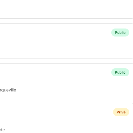
Public
Public
queville
Privé
ade