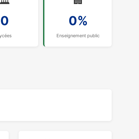
🏛️
🏢
0
0%
ycées
Enseignement public