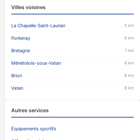
Villes voisines
La Chapelle-Saint-Laurian
5 km
Fontenay
6 km
Bretagne
7 km
Ménétréols-sous-Vatan
8 km
Brion
8 km
Vatan
8 km
Autres services
Équipements sportifs