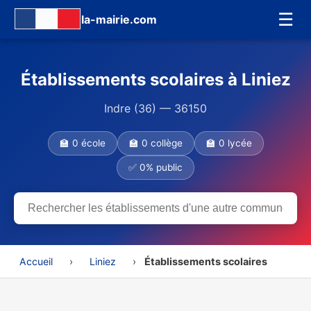
☰
la-mairie.com
Établissements scolaires à Liniez
Indre (36) — 36150
🏫 0 école
🏫 0 collège
🏫 0 lycée
✅ 0% public
Accueil
›
Liniez
›
Établissements scolaires