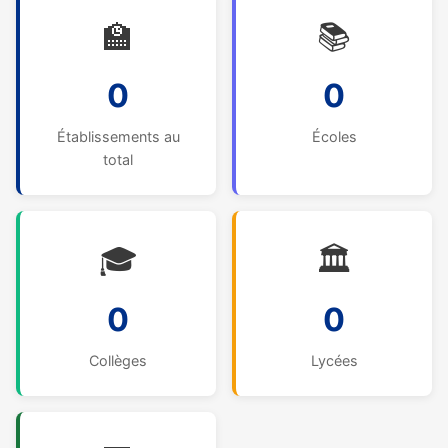
🏫
📚
0
0
Établissements au
Écoles
total
🎓
🏛️
0
0
Collèges
Lycées