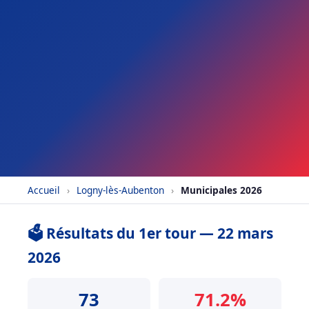
Accueil
›
Logny-lès-Aubenton
›
Municipales 2026
🗳️ Résultats du 1er tour — 22 mars
2026
73
71.2%