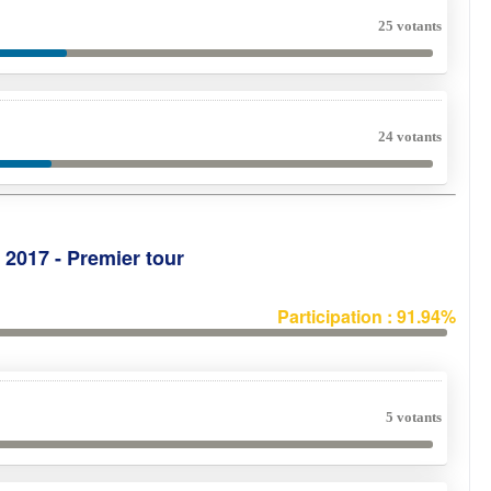
25 votants
24 votants
e 2017 - Premier tour
Participation : 91.94%
5 votants