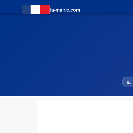
la-mairie.com
📊 